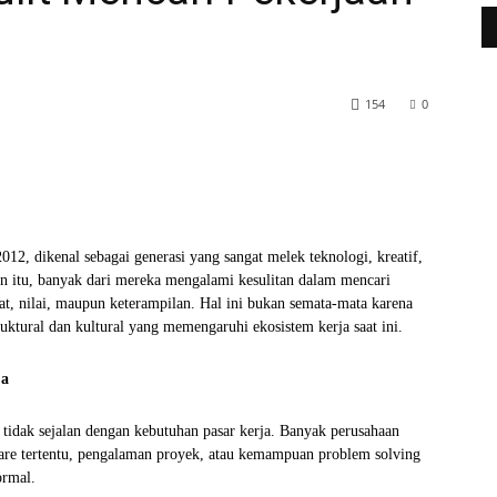
154
0
WhatsApp
Telegram
012, dikenal sebagai generasi yang sangat melek teknologi, kreatif,
an itu, banyak dari mereka mengalami kesulitan dalam mencari
at, nilai, maupun keterampilan. Hal ini bukan semata-mata karena
ruktural dan kultural yang memengaruhi ekosistem kerja saat ini.
ja
i tidak sejalan dengan kebutuhan pasar kerja. Banyak perusahaan
ware tertentu, pengalaman proyek, atau kemampuan problem solving
ormal.