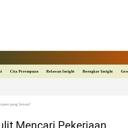
TAN TV
TERKINI
DAN
AKURAT
dup
Kesehatan
Wisata
PopSeleb
Olahraga
Teknolo
ni
Cita Perempuan
Relawan Insight
Boengkar Insight
Goo
rjaan yang Sesuai?
lit Mencari Pekerjaan