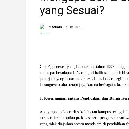
yang Sesuai?
H
A
By
admin
Juni 18, 2025
N
Facebook
X
Pinterest
I
Gen Z, generasi yang lahir sekitar tahun 1997 hingga 2
S
dan cepat beradaptasi. Namun, di balik semua kelebih
pekerjaan yang benar-benar sesuai—baik dari segi min
T
kurangnya usaha, tetapi juga karena berbagai faktor st
I
1. Kesenjangan antara Pendidikan dan Dunia Ker
M
Apa yang dipelajari di sekolah atau kampus sering kal
mencari keterampilan praktis seperti penguasaan soft
E
yang tidak diajarkan secara mendalam di pendidikan f