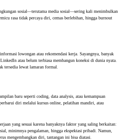
n lingkungan sosial—terutama media sosial—sering kali menimbulkan
micu rasa tidak percaya diri, cemas berlebihan, hingga burnout
n informasi lowongan atau rekomendasi kerja. Sayangnya, banyak
LinkedIn atau belum terbiasa membangun koneksi di dunia nyata.
k tersedia lewat lamaran formal.
rampilan baru seperti coding, data analysis, atau kemampuan
rbarui diri melalui kursus online, pelatihan mandiri, atau
jaan yang sesuai karena banyaknya faktor yang saling berkaitan:
sosial, minimnya pengalaman, hingga ekspektasi pribadi. Namun,
erus mengembangkan diri, tantangan ini bisa diatasi.