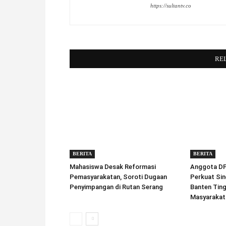
https://sultantv.co
RE
BERITA
BERITA
Mahasiswa Desak Reformasi
Anggota DPD
Pemasyarakatan, Soroti Dugaan
Perkuat Sin
Penyimpangan di Rutan Serang
Banten Tin
Masyarakat