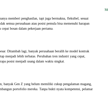
Mu
nya memberi penghasilan, tapi juga bermakna, fleksibel, sesuai
idak semua perusahaan atau posisi pemula bisa memenuhi harapan
u cepat bosan dalam pekerjaan pertama.
 besar. Ditambah lagi, banyak perusahaan beralih ke model kontrak
etap menjadi lebih terbatas. Perubahan tren industri yang cepat,
erapa posisi menjadi usang dalam waktu singkat.
mun, banyak Gen Z yang belum memiliki cukup pengalaman magang,
membangun portofolio mereka. Tanpa bukti nyata kompetensi, pelamar