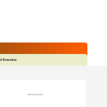
gi
Film
More
d Ramadan
- Advertisment -