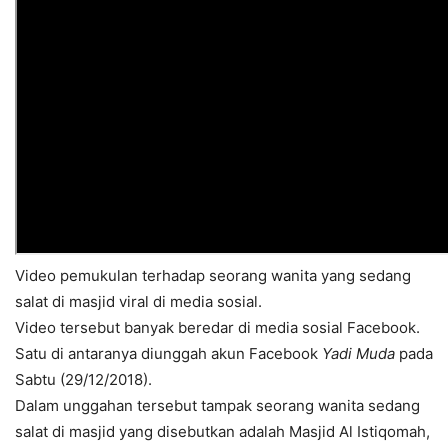
Video pemukulan terhadap seorang wanita yang sedang
salat di masjid viral di media sosial.
Video tersebut banyak beredar di media sosial Facebook.
Satu di antaranya diunggah akun Facebook
‎Yadi Muda‎
pada
Sabtu (29/12/2018).
Dalam unggahan tersebut tampak seorang wanita sedang
salat di masjid yang disebutkan adalah Masjid Al Istiqomah,