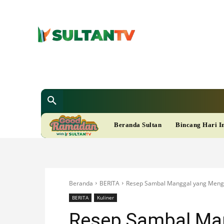
SULTAN T
Berita
Nasional
Bisnis
Gaya Hi
R
Beranda Sultan
Bincang Hari I
A
M
Beranda
BERITA
Resep Sambal Manggal yang Men
A
BERITA
Kuliner
Resep Sambal Ma
D