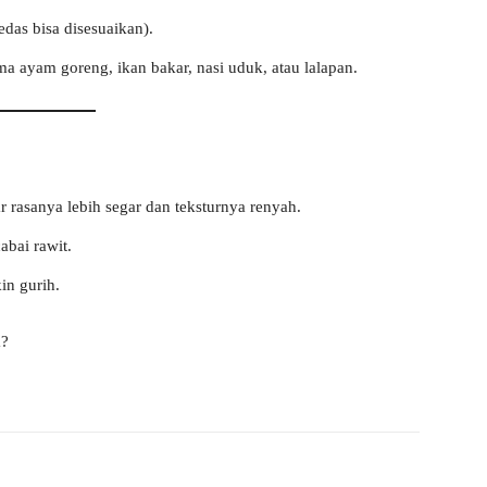
edas bisa disesuaikan).
a ayam goreng, ikan bakar, nasi uduk, atau lalapan.
rasanya lebih segar dan teksturnya renyah.
abai rawit.
in gurih.
a?
WhatsApp
Telegram