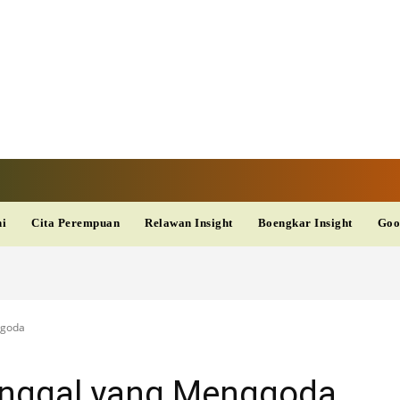
V
TERKINI
DAN
AKURAT
dup
Kesehatan
Wisata
PopSeleb
Olahraga
Teknolo
ni
Cita Perempuan
Relawan Insight
Boengkar Insight
Goo
ggoda
nggal yang Menggoda