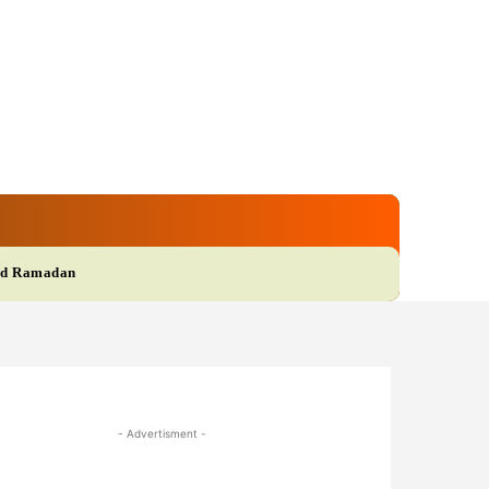
gi
Film
More
d Ramadan
- Advertisment -