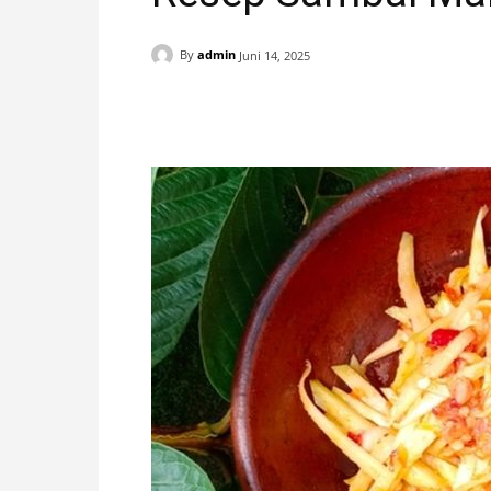
H
By
admin
Juni 14, 2025
A
Facebook
X
Pinterest
N
I
S
T
I
M
E