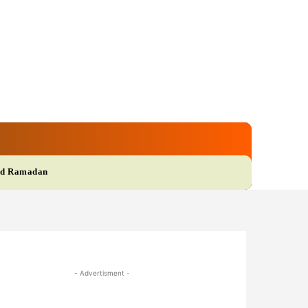
gi
Film
More
d Ramadan
- Advertisment -