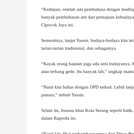
“Kedepan, setelah ada pembahasa dengan leading 
banyak pembahasan arti dari pemajuan kebudayaa
Cipocok Jaya ini.
Semestinya, lanjut Yassin, budaya-budaya kita in
tarian-tarian tradisional, dan sebagainya.
“Kayak orang hajatan juga ada seni budayanya. 
atau terbang gede. Itu banyak lah,” ungkap mant
“Nanti kita bahas dengan OPD terkait. Lebih lan
pansus,” imbuh Yassin.
Selain itu, busana khas Kota Serang seperti bati
dalam Raperda ini.
“Nanti kita lihat perkembangannya dari Dinas Pe