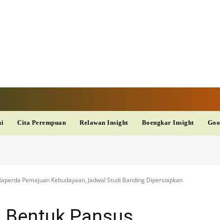
V
TERKINI
DAN
AKURAT
dup
Kesehatan
Wisata
PopSeleb
Olahraga
Teknolo
ni
Cita Perempuan
Relawan Insight
Boengkar Insight
Goo
aperda Pemajuan Kebudayaan, Jadwal Studi Banding Dipersiapkan
 Bentuk Pansus