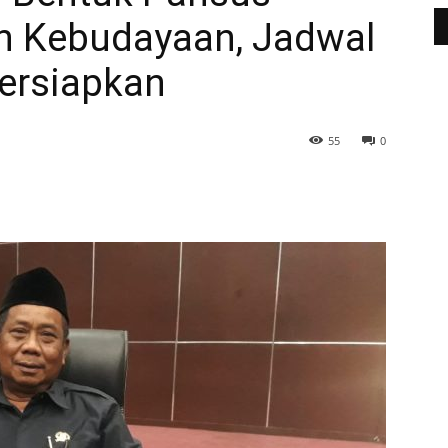
n Kebudayaan, Jadwal
persiapkan
55
0
WhatsApp
Telegram