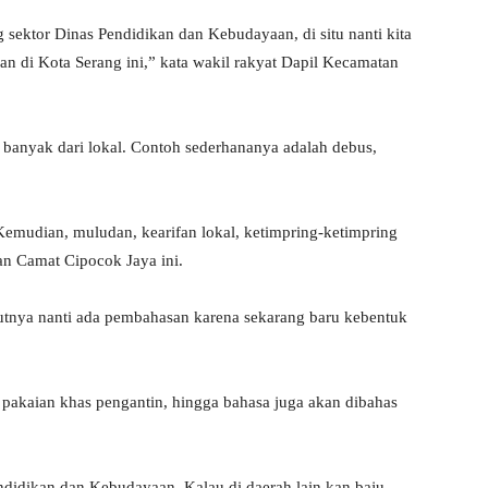
sektor Dinas Pendidikan dan Kebudayaan, di situ nanti kita
n di Kota Serang ini,” kata wakil rakyat Dapil Kecamatan
i banyak dari lokal. Contoh sederhananya adalah debus,
Kemudian, muludan, kearifan lokal, ketimpring-ketimpring
an Camat Cipocok Jaya ini.
jutnya nanti ada pembahasan karena sekarang baru kebentuk
k, pakaian khas pengantin, hingga bahasa juga akan dibahas
ndidikan dan Kebudayaan. Kalau di daerah lain kan baju