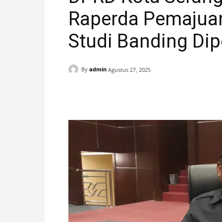
Raperda Pemajua
H
Studi Banding Di
A
N
By
admin
Agustus 27, 2025
I
Facebook
X
Pinterest
S
T
I
M
E