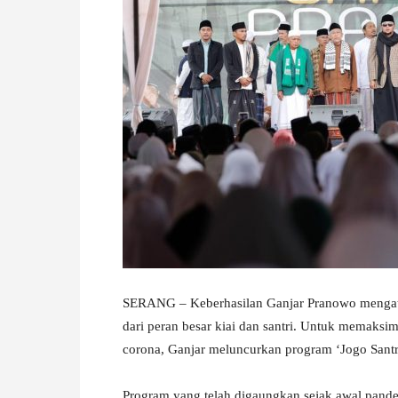
W
A
SERANG – Keberhasilan Ganjar Pranowo mengatas
dari peran besar kiai dan santri. Untuk memaksima
corona, Ganjar meluncurkan program ‘Jogo Santri
Program yang telah digaungkan sejak awal pandem