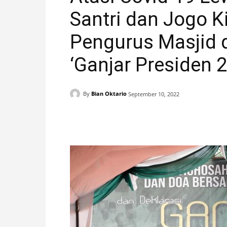
Santri dan Jogo K
H
Pengurus Masjid 
A
‘Ganjar Presiden 
N
I
By
Bian Oktario
September 10, 2022
S
Facebook
X
Pinterest
T
I
M
E