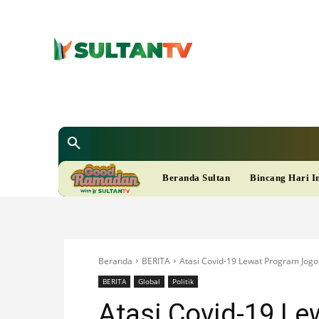
SULTAN T
Berita
Nasional
Bisnis
Gaya Hi
R
Beranda Sultan
Bincang Hari I
A
M
Beranda
BERITA
Atasi Covid-19 Lewat Program Jogo 
A
BERITA
Global
Politik
Atasi Covid-19 L
D