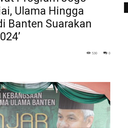
iai, Ulama Hingga
di Banten Suarakan
2024’
530
0
WhatsApp
Telegram