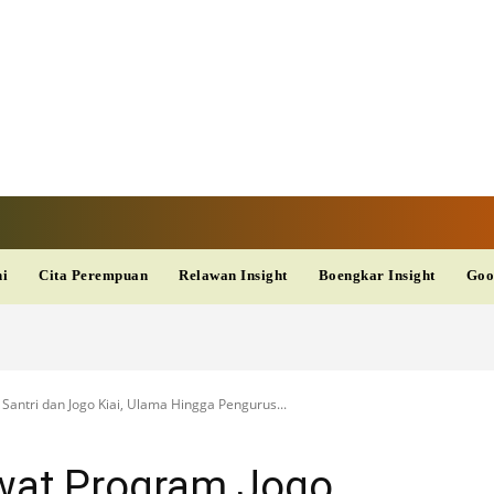
V
TERKINI
DAN
AKURAT
dup
Kesehatan
Wisata
PopSeleb
Olahraga
Teknolo
ni
Cita Perempuan
Relawan Insight
Boengkar Insight
Goo
Santri dan Jogo Kiai, Ulama Hingga Pengurus...
ewat Program Jogo