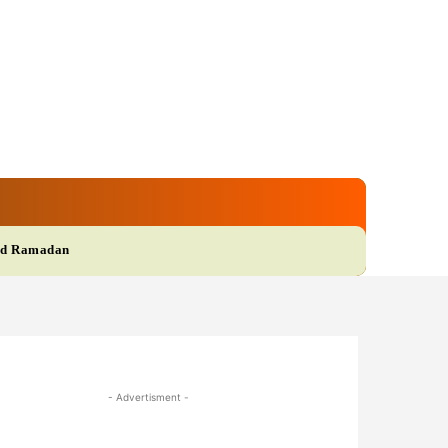
gi
Film
More
d Ramadan
- Advertisment -