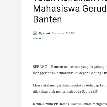
Mahasiswa Geru
H
Banten
A
N
By
admin
September 5, 2022
I
Facebook
X
Pinterest
S
SERANG – Ratusan mahasiswa yang tergabung d
T
menggelar aksi demonstrasi di depan Gedung DP
I
Massa aksi menyerukan penolakan terhadap keb
M
dilakukan oleh pemerintah pada Sabtu (3/9).
E
Ketua Umum PP Hamas, Haerul Umam mengataka