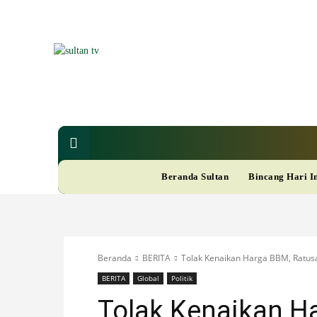
SUL
Berita
Nasional
Bisnis
Gaya Hi
R
Beranda Sultan
Bincang Hari I
A
M
Beranda
BERITA
Tolak Kenaikan Harga BBM, Ratu
A
BERITA
Global
Politik
Tolak Kenaikan H
D