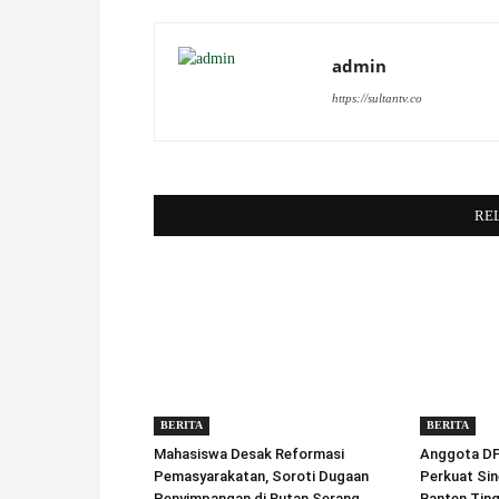
admin
https://sultantv.co
RE
BERITA
BERITA
Mahasiswa Desak Reformasi
Anggota DPD
Pemasyarakatan, Soroti Dugaan
Perkuat Sin
Penyimpangan di Rutan Serang
Banten Tin