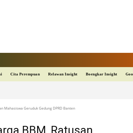
TAN TV
TERKINI
DAN
AKURAT
dup
Kesehatan
Wisata
PopSeleb
Olahraga
Teknolo
ni
Cita Perempuan
Relawan Insight
Boengkar Insight
Goo
san Mahasiswa Geruduk Gedung DPRD Banten
arga BBM, Ratusan