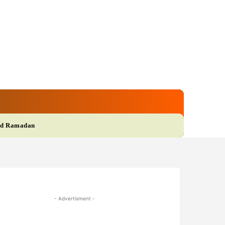
gi
Film
More
d Ramadan
- Advertisment -