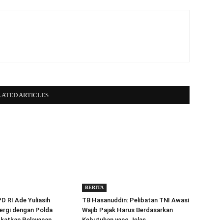
LATED ARTICLES
BERITA
 RI Ade Yuliasih
TB Hasanuddin: Pelibatan TNI Awasi
ergi dengan Polda
Wajib Pajak Harus Berdasarkan
gkatkan Pelayanan
Kebutuhan yang Jelas