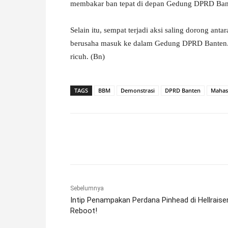
membakar ban tepat di depan Gedung DPRD Ban
Selain itu, sempat terjadi aksi saling dorong ant
berusaha masuk ke dalam Gedung DPRD Banten. Na
ricuh. (Bn)
TAGS
BBM
Demonstrasi
DPRD Banten
Mahas
Facebook
X
Pinterest
Sebelumnya
Intip Penampakan Perdana Pinhead di Hellraise
Reboot!