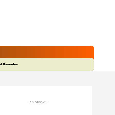
gi
Film
More
d Ramadan
- Advertisment -