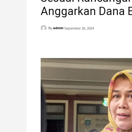
Anggarkan Dana Ba
H
A
By
admin
September 26, 2024
N
Facebook
X
Pinterest
I
S
T
I
M
E