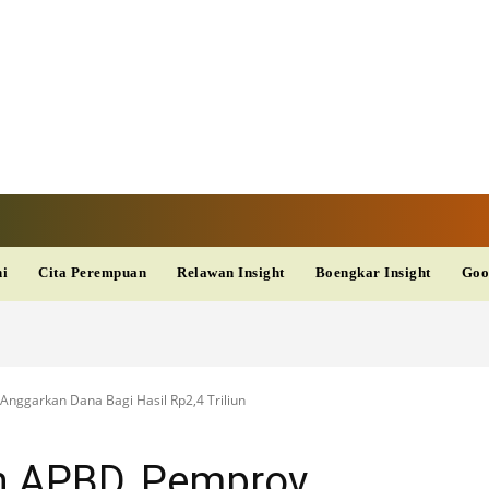
V
TERKINI
DAN
AKURAT
dup
Kesehatan
Wisata
PopSeleb
Olahraga
Teknolo
ni
Cita Perempuan
Relawan Insight
Boengkar Insight
Goo
nggarkan Dana Bagi Hasil Rp2,4 Triliun
n APBD, Pemprov