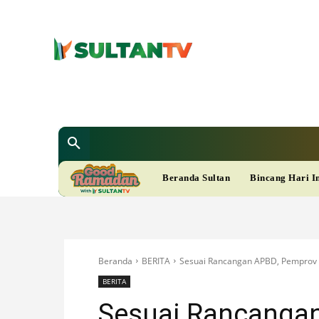
SULTAN T
Berita
Nasional
Bisnis
Gaya Hi
R
Beranda Sultan
Bincang Hari I
A
M
Beranda
BERITA
Sesuai Rancangan APBD, Pemprov A
A
BERITA
Sesuai Rancanga
D