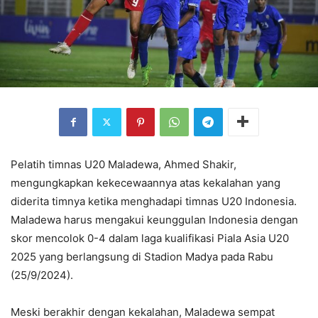
Pelatih timnas U20 Maladewa, Ahmed Shakir,
mengungkapkan kekecewaannya atas kekalahan yang
diderita timnya ketika menghadapi timnas U20 Indonesia.
Maladewa harus mengakui keunggulan Indonesia dengan
skor mencolok 0-4 dalam laga kualifikasi Piala Asia U20
2025 yang berlangsung di Stadion Madya pada Rabu
(25/9/2024).
Meski berakhir dengan kekalahan, Maladewa sempat