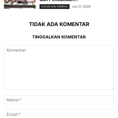
Juli 21, 2026
HUKUM DAN KRIMINAL
TIDAK ADA KOMENTAR
TINGGALKAN KOMENTAR