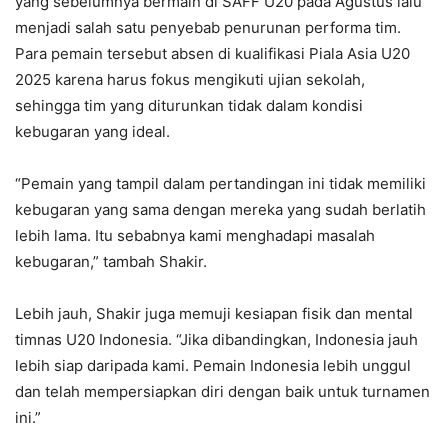
yang sebelumnya bermain di SAFF U20 pada Agustus lalu
menjadi salah satu penyebab penurunan performa tim.
Para pemain tersebut absen di kualifikasi Piala Asia U20
2025 karena harus fokus mengikuti ujian sekolah,
sehingga tim yang diturunkan tidak dalam kondisi
kebugaran yang ideal.
“Pemain yang tampil dalam pertandingan ini tidak memiliki
kebugaran yang sama dengan mereka yang sudah berlatih
lebih lama. Itu sebabnya kami menghadapi masalah
kebugaran,” tambah Shakir.
Lebih jauh, Shakir juga memuji kesiapan fisik dan mental
timnas U20 Indonesia. “Jika dibandingkan, Indonesia jauh
lebih siap daripada kami. Pemain Indonesia lebih unggul
dan telah mempersiapkan diri dengan baik untuk turnamen
ini.”