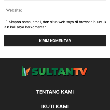
Simpan nama, email, dan situs web saya di browser ini untuk
lain kali saya berkomentar.
TENTANG KAMI
IKUTI KAMI