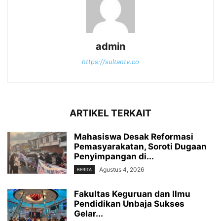
admin
https://sultantv.co
ARTIKEL TERKAIT
Mahasiswa Desak Reformasi
Pemasyarakatan, Soroti Dugaan
Penyimpangan di...
Agustus 4, 2026
BERITA
Fakultas Keguruan dan Ilmu
Pendidikan Unbaja Sukses
Gelar...