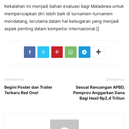
Kekalahan ini menjadi bahan evaluasi bagi Maladewa untuk
mempersiapkan diri lebih baik di turnamen-turnamen
mendatang, terutama dalam hal kebugaran yang menjadi
aspek penting dalam kompetisi internasional.[]
Sebelumnya
Selanjutnya
Begini Poster dan Trailer
Sesuai Rancangan APBD,
Terbaru Red One!
Pemprov Anggarkan Dana
Bagi Hasil Rp2,4 Triliun