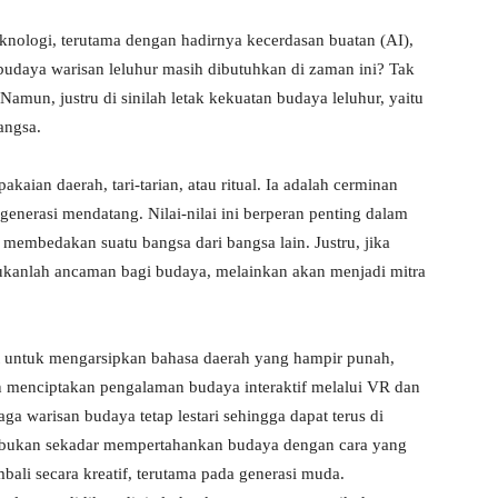
knologi, terutama dengan hadirnya kecerdasan buatan (AI),
budaya warisan leluhur masih dibutuhkan di zaman ini? Tak
mun, justru di sinilah letak kekuatan budaya leluhur, yaitu
bangsa.
kaian daerah, tari-tarian, atau ritual. Ia adalah cerminan
e generasi mendatang. Nilai-nilai ini berperan penting dalam
membedakan suatu bangsa dari bangsa lain. Justru, jika
ukanlah ancaman bagi budaya, melainkan akan menjadi mitra
at untuk mengarsipkan bahasa daerah yang hampir punah,
an menciptakan pengalaman budaya interaktif melalui VR dan
a warisan budaya tetap lestari sehingga dapat terus di
ini bukan sekadar mempertahankan budaya dengan cara yang
ali secara kreatif, terutama pada generasi muda.