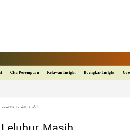
V
TERKINI
DAN
AKURAT
dup
Kesehatan
Wisata
PopSeleb
Olahraga
Teknolo
ni
Cita Perempuan
Relawan Insight
Boengkar Insight
Goo
ibutuhkan di Zaman Al?
Leluhur, Masih