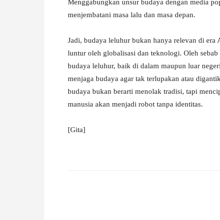
Menggabungkan unsur budaya dengan media popul
menjembatani masa lalu dan masa depan.
Jadi, budaya leluhur bukan hanya relevan di era A
luntur oleh globalisasi dan teknologi. Oleh seba
budaya leluhur, baik di dalam maupun luar negeri.
menjaga budaya agar tak terlupakan atau diganti
budaya bukan berarti menolak tradisi, tapi menc
manusia akan menjadi robot tanpa identitas.
[Gita]
Facebook
X
Pinterest