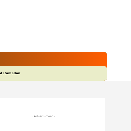
gi
Film
More
d Ramadan
- Advertisment -