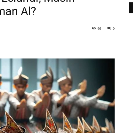
man Al?
96
0
WhatsApp
Telegram