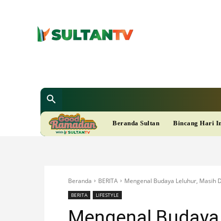
SULTAN T
Berita
Nasional
Bisnis
Gaya Hi
R
Beranda Sultan
Bincang Hari I
A
M
Beranda
BERITA
Mengenal Budaya Leluhur, Masih D
A
BERITA
LIFESTYLE
Mengenal Budaya 
D