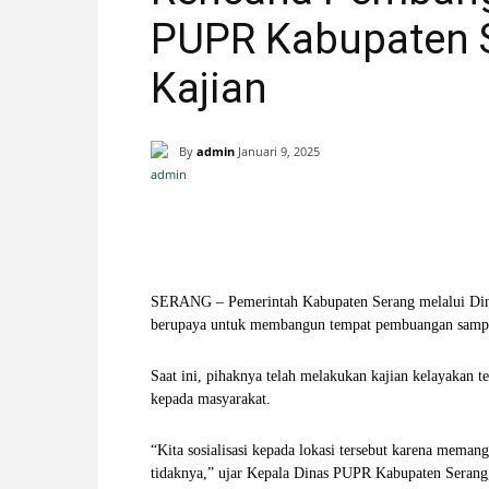
PUPR Kabupaten S
H
Kajian
A
N
By
admin
Januari 9, 2025
I
Facebook
X
Pinterest
S
SERANG – Pemerintah Kabupaten Serang melalui Din
T
berupaya untuk membangun tempat pembuangan sampa
I
Saat ini, pihaknya telah melakukan kajian kelayakan 
kepada masyarakat.
M
“Kita sosialisasi kepada lokasi tersebut karena memang 
E
tidaknya,” ujar Kepala Dinas PUPR Kabupaten Serang,