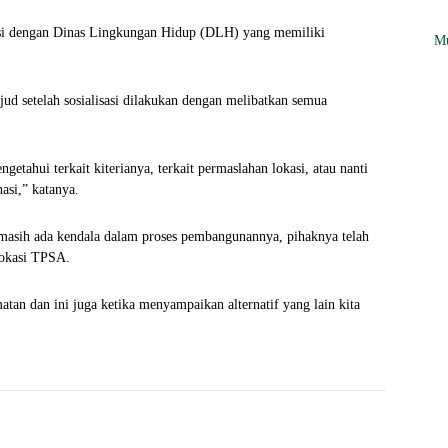
nasi dengan Dinas Lingkungan Hidup (DLH) yang memiliki
Mu
d setelah sosialisasi dilakukan dengan melibatkan semua
getahui terkait kiterianya, terkait permaslahan lokasi, atau nanti
asi,” katanya.
si masih ada kendala dalam proses pembangunannya, pihaknya telah
lokasi TPSA.
matan dan ini juga ketika menyampaikan alternatif yang lain kita
WhatsApp
Telegram