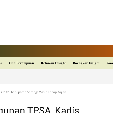
TAN TV
TERKINI
DAN
AKURAT
dup
Kesehatan
Wisata
PopSeleb
Olahraga
Teknolo
ni
Cita Perempuan
Relawan Insight
Boengkar Insight
Goo
s PUPR Kabupaten Serang: Masih Tahap Kajian
unan TPSA, Kadis