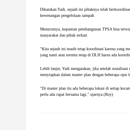
W
Dikatakan Yadi, sejauh ini pihaknya telah berkoordi
kewenangan pengelolaan sampah.
A
Menurutnya, kepastian pembangunan TPSA bisa terwuju
masyarakat dan pihak terkait.
“Kita sejauh ini masih tetap koordinasi karena yang men
yang nanti atau terentu tetap di DLH harus ada koordin
Lebih lanjut, Yadi mengatakan, jika setelah sosialisa
menyiapkan dalam master plan dengan beberapa opsi 
“Di master plan itu ada beberapa lokasi di setiap keca
perlu ada rapat bersama lagi,” ujarnya.(Roy)
Facebook
X
Pinterest