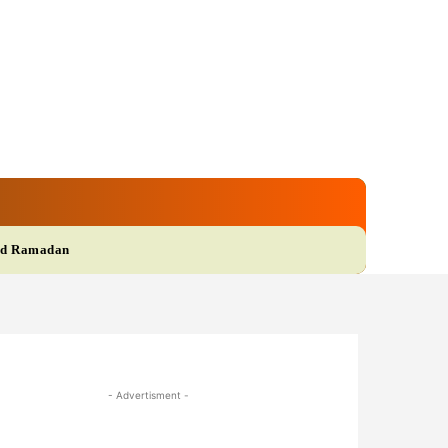
gi
Film
More
d Ramadan
- Advertisment -