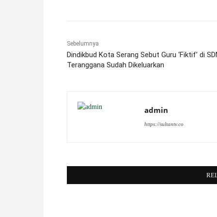
Sebelumnya
Dindikbud Kota Serang Sebut Guru ‘Fiktif’ di S
Teranggana Sudah Dikeluarkan
admin
https://sultantv.co
RE