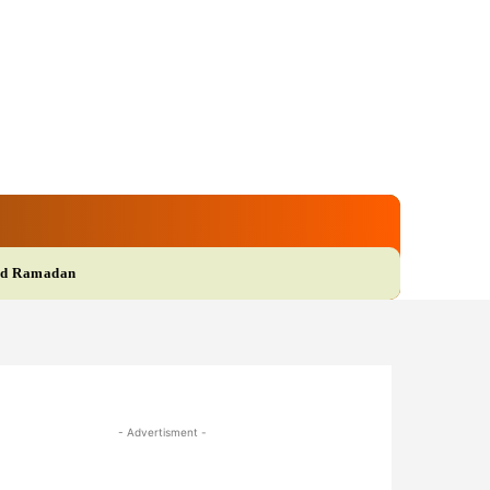
gi
Film
More
d Ramadan
- Advertisment -