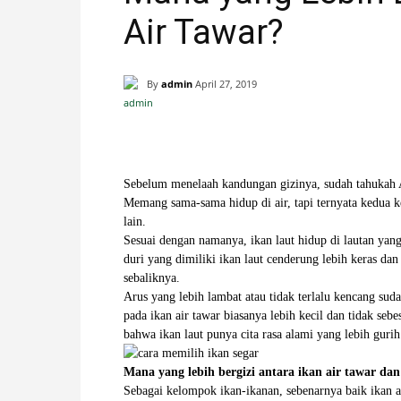
Air Tawar?
H
A
By
admin
April 27, 2019
N
Facebook
X
Pinterest
I
Sebelum menelaah kandungan gizinya, sudah tahukah A
Memang sama-sama hidup di air, tapi ternyata kedua 
S
lain.
Sesuai dengan namanya, ikan laut hidup di lautan yan
T
duri yang dimiliki ikan laut cenderung lebih keras dan
sebaliknya.
I
Arus yang lebih lambat atau tidak terlalu kencang suda
pada ikan air tawar biasanya lebih kecil dan tidak seb
bahwa ikan laut punya cita rasa alami yang lebih gurih
M
Mana yang lebih bergizi antara ikan air tawar dan
E
Sebagai kelompok ikan-ikanan, sebenarnya baik ikan a