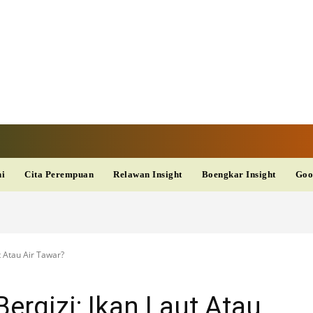
TAN TV
TERKINI
DAN
AKURAT
dup
Kesehatan
Wisata
PopSeleb
Olahraga
Teknolo
ni
Cita Perempuan
Relawan Insight
Boengkar Insight
Goo
t Atau Air Tawar?
ergizi: Ikan Laut Atau