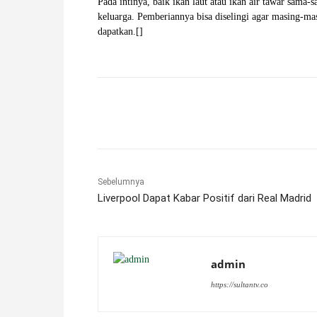
Pada intinya, baik ikan laut atau ikan air tawar sama
keluarga. Pemberiannya bisa diselingi agar masing-mas
dapatkan.[]
Facebook
X
Pinterest
Sebelumnya
Liverpool Dapat Kabar Positif dari Real Madrid
admin
https://sultantv.co