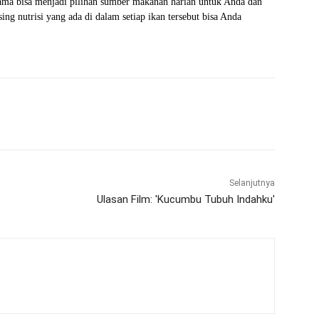
-sama bisa menjadi pilihan sumber makanan harian untuk Anda dan
ing nutrisi yang ada di dalam setiap ikan tersebut bisa Anda
WhatsApp
Telegram
Selanjutnya
Ulasan Film: 'Kucumbu Tubuh Indahku'