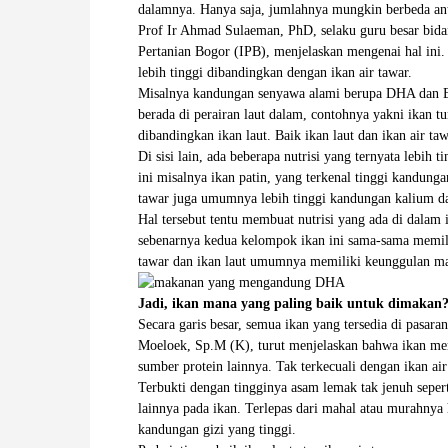
dalamnya. Hanya saja, jumlahnya mungkin berbeda ant
W
Prof Ir Ahmad Sulaeman, PhD, selaku guru besar bida
Pertanian Bogor (IPB), menjelaskan mengenai hal ini.
A
lebih tinggi dibandingkan dengan ikan air tawar.
Misalnya kandungan senyawa alami berupa DHA dan EP
berada di perairan laut dalam, contohnya yakni ikan tu
dibandingkan ikan laut. Baik ikan laut dan ikan air taw
Di sisi lain, ada beberapa nutrisi yang ternyata lebih
ini misalnya ikan patin, yang terkenal tinggi kandung
tawar juga umumnya lebih tinggi kandungan kalium da
Hal tersebut tentu membuat nutrisi yang ada di dalam 
sebenarnya kedua kelompok ikan ini sama-sama memil
tawar dan ikan laut umumnya memiliki keunggulan ma
Jadi, ikan mana yang paling baik untuk dimakan
Secara garis besar, semua ikan yang tersedia di pasara
Moeloek, Sp.M (K), turut menjelaskan bahwa ikan me
sumber protein lainnya. Tak terkecuali dengan ikan air
Terbukti dengan tingginya asam lemak tak jenuh seper
lainnya pada ikan. Terlepas dari mahal atau murahnya
kandungan gizi yang tinggi.