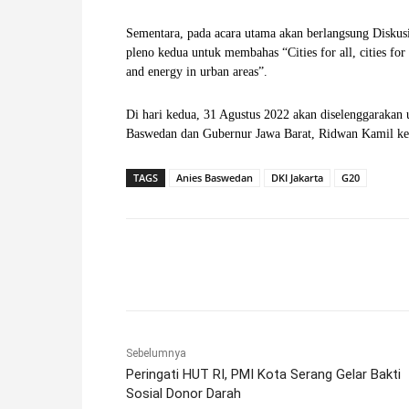
Sementara, pada acara utama akan berlangsung Diskusi
pleno kedua untuk membahas “Cities for all, cities for 
and energy in urban areas”.
Di hari kedua, 31 Agustus 2022 akan diselenggaraka
Baswedan dan Gubernur Jawa Barat, Ridwan Kamil kep
TAGS
Anies Baswedan
DKI Jakarta
G20
Facebook
X
Pinterest
Sebelumnya
Peringati HUT RI, PMI Kota Serang Gelar Bakti
Sosial Donor Darah