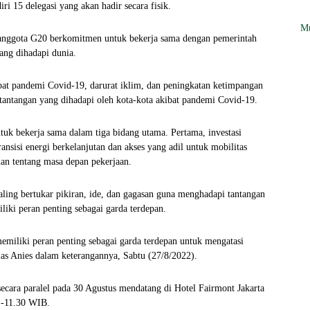
ri 15 delegasi yang akan hadir secara fisik.
Mu
 anggota G20 berkomitmen untuk bekerja sama dengan pemerintah
ang dihadapi dunia.
ibat pandemi Covid-19, darurat iklim, dan peningkatan ketimpangan
 tantangan yang dihadapi oleh kota-kota akibat pandemi Covid-19.
uk bekerja sama dalam tiga bidang utama. Pertama, investasi
nsisi energi berkelanjutan dan akses yang adil untuk mobilitas
han tentang masa depan pekerjaan.
aling bertukar pikiran, ide, dan gagasan guna menghadapi tantangan
iki peran penting sebagai garda terdepan.
miliki peran penting sebagai garda terdepan untuk mengatasi
las Anies dalam keterangannya, Sabtu (27/8/2022).
ecara paralel pada 30 Agustus mendatang di Hotel Fairmont Jakarta
 -11.30 WIB.