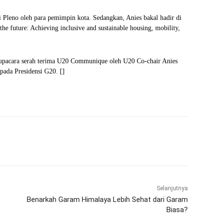
 Pleno oleh para pemimpin kota. Sedangkan, Anies bakal hadir di
the future: Achieving inclusive and sustainable housing, mobility,
n upacara serah terima U20 Communique oleh U20 Co-chair Anies
ada Presidensi G20. []
WhatsApp
Telegram
Selanjutnya
Benarkah Garam Himalaya Lebih Sehat dari Garam
Biasa?