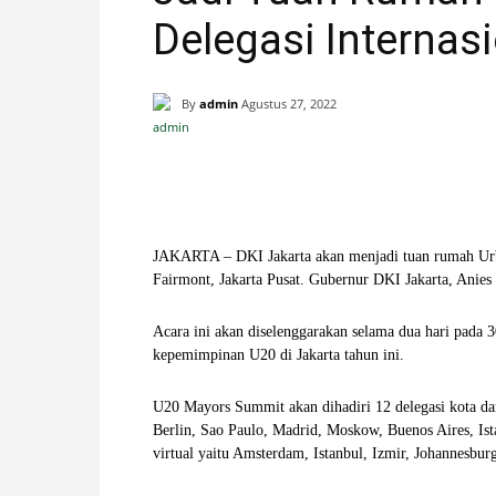
Delegasi Internas
H
A
By
admin
Agustus 27, 2022
N
Facebook
X
Pinterest
I
JAKARTA – DKI Jakarta akan menjadi tuan rumah Urb
S
Fairmont, Jakarta Pusat. Gubernur DKI Jakarta, Anie
T
Acara ini akan diselenggarakan selama dua hari pada
kepemimpinan U20 di Jakarta tahun ini.
I
U20 Mayors Summit akan dihadiri 12 delegasi kota d
M
Berlin, Sao Paulo, Madrid, Moskow, Buenos Aires, Ista
virtual yaitu Amsterdam, Istanbul, Izmir, Johannesb
E