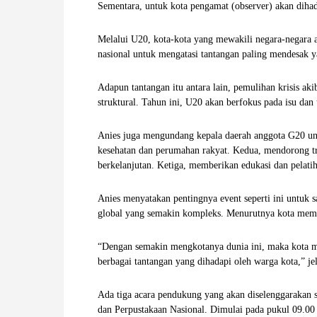
Sementara, untuk kota pengamat (observer) akan dihadi
W
Melalui U20, kota-kota yang mewakili negara-negara
A
nasional untuk mengatasi tantangan paling mendesak y
Adapun tantangan itu antara lain, pemulihan krisis ak
struktural. Tahun ini, U20 akan berfokus pada isu dan
Anies juga mengundang kepala daerah anggota G20 unt
kesehatan dan perumahan rakyat. Kedua, mendorong tra
berkelanjutan. Ketiga, memberikan edukasi dan pelati
Anies menyatakan pentingnya event seperti ini untuk s
global yang semakin kompleks. Menurutnya kota memil
“Dengan semakin mengkotanya dunia ini, maka kota me
berbagai tantangan yang dihadapi oleh warga kota,” je
Ada tiga acara pendukung yang akan diselenggarakan s
dan Perpustakaan Nasional. Dimulai pada pukul 09.00