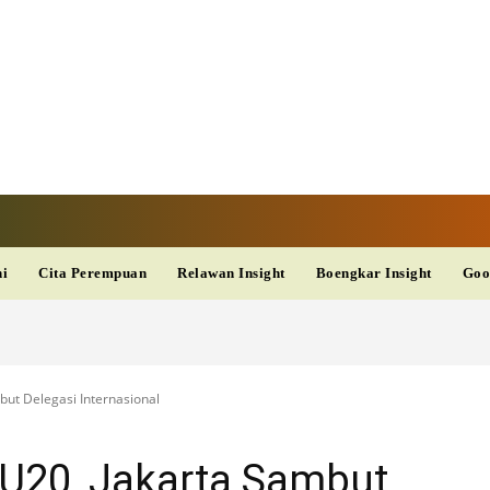
TAN TV
TERKINI
DAN
AKURAT
dup
Kesehatan
Wisata
PopSeleb
Olahraga
Teknolo
ni
Cita Perempuan
Relawan Insight
Boengkar Insight
Goo
but Delegasi Internasional
U20, Jakarta Sambut