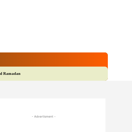
gi
Film
More
d Ramadan
- Advertisment -