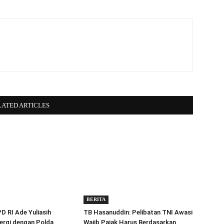
LATED ARTICLES
BERITA
 RI Ade Yuliasih
TB Hasanuddin: Pelibatan TNI Awasi
ergi dengan Polda
Wajib Pajak Harus Berdasarkan