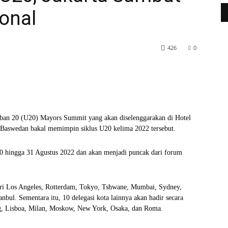
ional
426
0
WhatsApp
Telegram
an 20 (U20) Mayors Summit yang akan diselenggarakan di Hotel
s Baswedan bakal memimpin siklus U20 kelima 2022 tersebut.
 30 hingga 31 Agustus 2022 dan akan menjadi puncak dari forum
ari Los Angeles, Rotterdam, Tokyo, Tshwane, Mumbai, Sydney,
nbul. Sementara itu, 10 delegasi kota lainnya akan hadir secara
urg, Lisboa, Milan, Moskow, New York, Osaka, dan Roma.