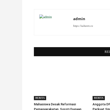
admin
https://sultantv.co
RE
BERITA
BERITA
Mahasiswa Desak Reformasi
Anggota DPD
Pemasyarakatan, Soroti Dugaan
Perkuat Sin