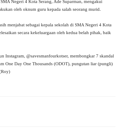
h SMA Negeri 4 Kota Serang, Ade Suparman, mengakui
lakukan oleh oknum guru kepada salah seorang murid.
masih menjabat sebagai kepala sekolah di SMA Negeri 4 Kota
selesaikan secara kekeluargaan oleh kedua belah pihak, baik
akun Instagram, @savesmanfourkotser, membongkar 7 skandal
ogram One Day One Thousands (ODOT), pungutan liar (pungli)
 (Roy)
WhatsApp
Telegram