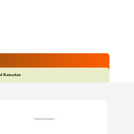
gi
Film
More
d Ramadan
- Advertisment -