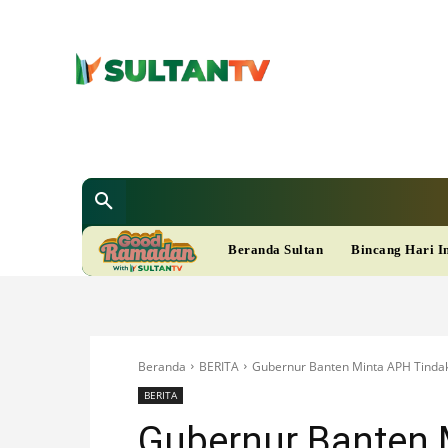
SULTAN T
Berita
Nasional
Bisnis
Gaya Hi
R
Beranda Sultan
Bincang Hari I
A
M
Beranda
BERITA
Gubernur Banten Minta APH Tindak 
A
BERITA
Gubernur Banten 
D