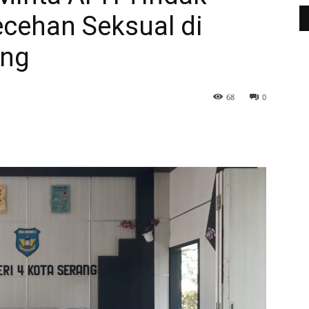
ecehan Seksual di
ang
68
0
WhatsApp
Telegram