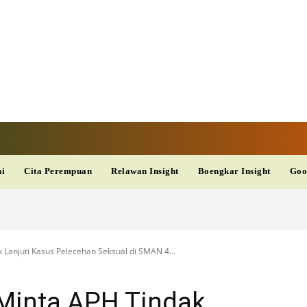
V
TERKINI
DAN
AKURAT
dup
Kesehatan
Wisata
PopSeleb
Olahraga
Teknolo
ni
Cita Perempuan
Relawan Insight
Boengkar Insight
Goo
Lanjuti Kasus Pelecehan Seksual di SMAN 4...
Minta APH Tindak