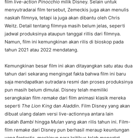
film
live-action
Pinocchio
milik Disney. Selain untuk
menyutradarai film tersebut, Zemeckis juga akan menulis
naskah filmnya, tetapi ia juga akan dibantu oleh Chris
Weitz. Detail tentang filmnya masih belum jelas, seperti
jadwal produksinya ataupun tanggal rillis dari filmnya.
Namun, film ini kemungkinan akan rilis di bioskop pada
tahun 2021 atau 2022 mendatang.
Kemungkinan besar film ini akan ditayangkan satu atau dua
tahun dari sekarang mengingat fakta bahwa film ini baru
saja mendapatkan sutradara resmi dan proses produksinya
pun masih belum dimulai. Disney telah memiliki
serangkaian film
remake
dari film animasi klasik mereka
seperti
The Lion King
dan
Aladdin
. Film Disney yang akan
dibuat ulang dalam versi live-actionnya antara lain
adalah
Bambi
hingga
Mulan
yang akan rilis tahun ini. Film-
film
remake
dari Disney pun berhasil meraup keuntungan
yang fantastis, meskipun para kritikus telah mencatat