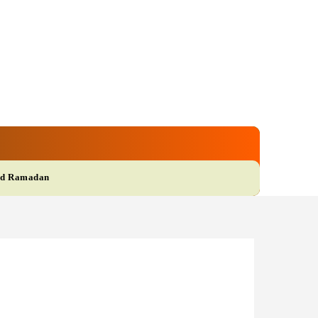
gi
Film
More
d Ramadan