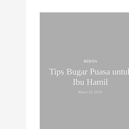
BANTEN EXOTIC
BERITA
BHI
Facts
Fashion
H
A
N
I
BERITA
S
Tips Bugar Puasa untu
Ibu Hamil
T
Maret 10, 2026
I
M
E