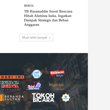
BERITA
TB Hasanuddin Soroti Rencana
Hibah Alutsista Italia, Ingatkan
Dampak Strategis dan Beban
Anggaran
Muat lebih banyak
B
M
R
N
H
G
U
I
E
G
I
B
E
S
T
N
L
S
A
E
N
I
O
S
A
Y