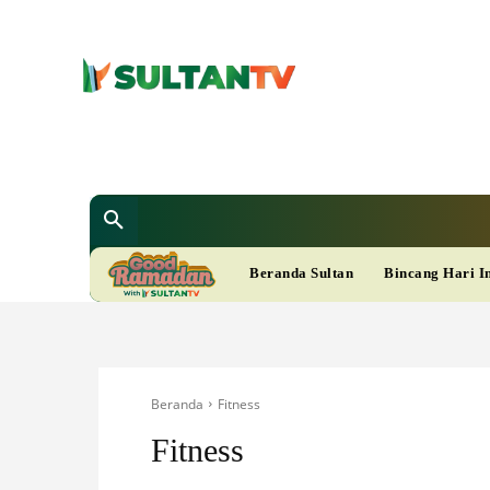
SULTAN T
Berita
Nasional
Bisnis
Gaya Hi
R
Beranda Sultan
Bincang Hari I
A
M
Beranda
Fitness
A
Fitness
D