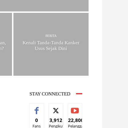
BERITA
an,
Kenali Tanda-Tanda Kanker
h?
Usus Sejak Dini
STAY CONNECTED
0
3,912
22,800
Fans
Pengikut
Pelanggan