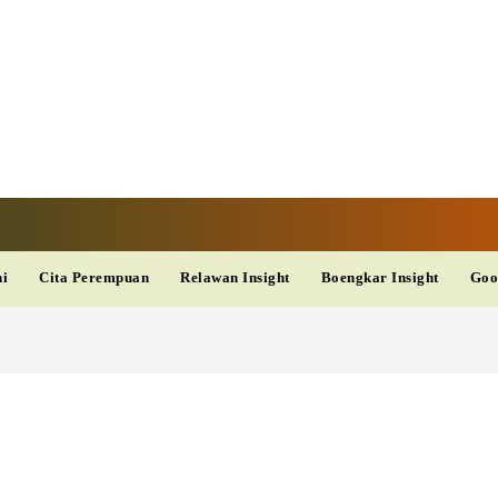
V
TERKINI
DAN
AKURAT
dup
Kesehatan
Wisata
PopSeleb
Olahraga
Teknolo
ni
Cita Perempuan
Relawan Insight
Boengkar Insight
Goo