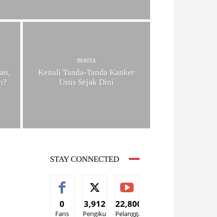
BERITA
an,
Kenali Tanda-Tanda Kanker
h?
Usus Sejak Dini
STAY CONNECTED
0
3,912
22,800
Fans
Pengikut
Pelanggan