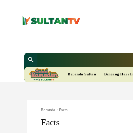
SULTAN T
Berita
Nasional
Bisnis
Gaya Hi
R
Beranda Sultan
Bincang Hari I
A
M
Beranda
Facts
A
Facts
D