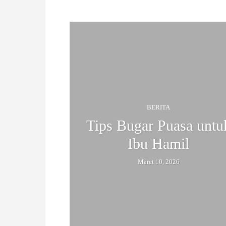
BANTEN EXOTIC
BERITA
BHI
Fashion
H
A
N
I
BERITA
S
Tips Bugar Puasa untu
Ibu Hamil
T
Maret 10, 2026
I
M
E