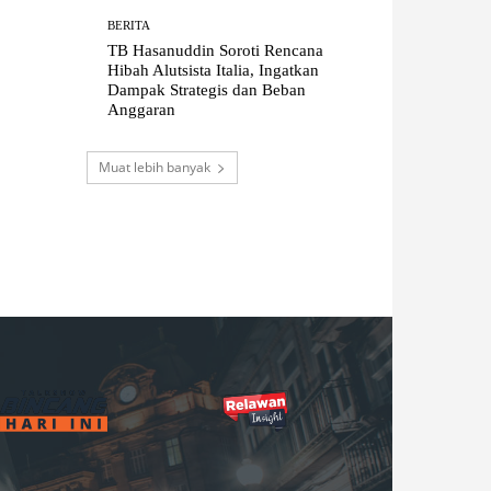
BERITA
TB Hasanuddin Soroti Rencana
Hibah Alutsista Italia, Ingatkan
Dampak Strategis dan Beban
Anggaran
Muat lebih banyak
B
M
R
N
H
G
U
I
E