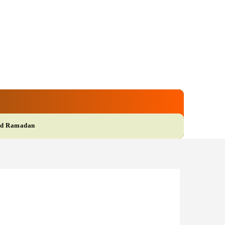
gi
Film
More
d Ramadan