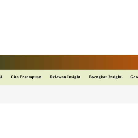
V
TERKINI
DAN
AKURAT
dup
Kesehatan
Wisata
PopSeleb
Olahraga
Teknolo
ni
Cita Perempuan
Relawan Insight
Boengkar Insight
Goo