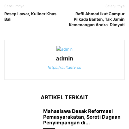
Sebelumnya
Selanjutnya
Resep Lawar, Kuliner Khas
Raffi Ahmad Ikut Campur
Bali
Pilkada Banten, Tak Jamin
Kemenangan Andra-Dimyati
admin
https://sultantv.co
ARTIKEL TERKAIT
Mahasiswa Desak Reformasi
Pemasyarakatan, Soroti Dugaan
Penyimpangan di...