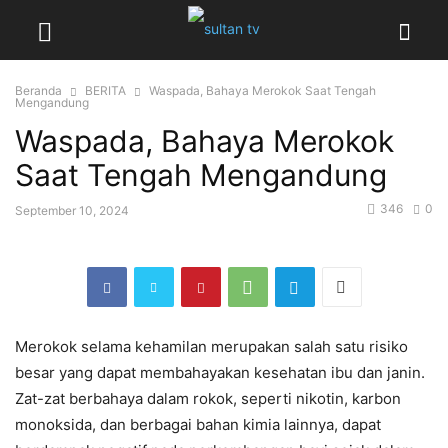
Beranda
BERITA
Waspada, Bahaya Merokok Saat Tengah
Mengandung
Waspada, Bahaya Merokok
Saat Tengah Mengandung
346
0
September 10, 2024
Merokok selama kehamilan merupakan salah satu risiko
besar yang dapat membahayakan kesehatan ibu dan janin.
Zat-zat berbahaya dalam rokok, seperti nikotin, karbon
monoksida, dan berbagai bahan kimia lainnya, dapat