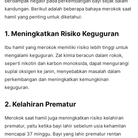
berdampak negatif pada perkembangan bayi sejak dalam
kandungan. Berikut adalah beberapa bahaya merokok saat
hamil yang penting untuk diketahui:
1.
Meningkatkan Risiko Keguguran
Ibu hamil yang merokok memiliki risiko lebih tinggi untuk
mengalami keguguran. Zat kimia beracun dalam rokok,
seperti nikotin dan karbon monoksida, dapat mengurangi
suplai oksigen ke janin, menyebabkan masalah dalam
perkembangan dan meningkatkan kemungkinan
keguguran.
2.
Kelahiran Prematur
Merokok saat hamil juga meningkatkan risiko kelahiran
prematur, yaitu ketika bayi lahir sebelum usia kehamilan
mencapai 37 minggu. Bayi yang lahir prematur rentan