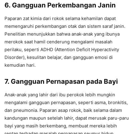
6.
Gangguan Perkembangan Janin
Paparan zat kimia dari rokok selama kehamilan dapat
memengaruhi perkembangan otak dan sistem saraf janin.
Penelitian menunjukkan bahwa anak-anak yang ibunya
merokok saat hamil cenderung mengalami masalah
perilaku, seperti ADHD (Attention Deficit Hyperactivity
Disorder), kesulitan belajar, dan gangguan emosi di
kemudian hari.
7.
Gangguan Pernapasan pada Bayi
Anak-anak yang lahir dari ibu perokok lebih mungkin
mengalami gangguan pernapasan, seperti asma, bronkitis,
dan pneumonia. Paparan asap rokok, baik selama dalam
kandungan maupun setelah lahir, dapat merusak paru-paru
bayi yang masih berkembang, membuat mereka lebih
rentan terhadap masalah pernapasan seumur hidup.