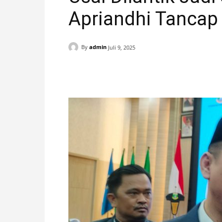
Apriandhi Tancap
H
A
By
admin
Juli 9, 2025
N
Facebook
X
Pinterest
I
S
T
I
M
E