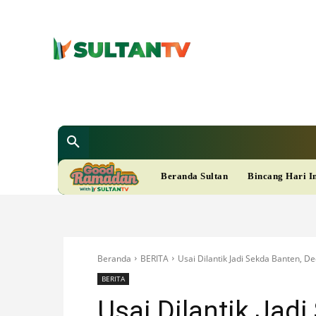
SULTAN T
Berita
Nasional
Bisnis
Gaya Hi
R
Beranda Sultan
Bincang Hari I
A
M
Beranda
BERITA
Usai Dilantik Jadi Sekda Banten, 
A
BERITA
Usai Dilantik Jad
D