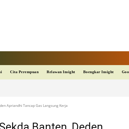
V
TERKINI
DAN
AKURAT
dup
Kesehatan
Wisata
PopSeleb
Olahraga
Teknolo
ni
Cita Perempuan
Relawan Insight
Boengkar Insight
Goo
Deden Apriandhi Tancap Gas Langsung Kerja
i Sekda Banten, Deden