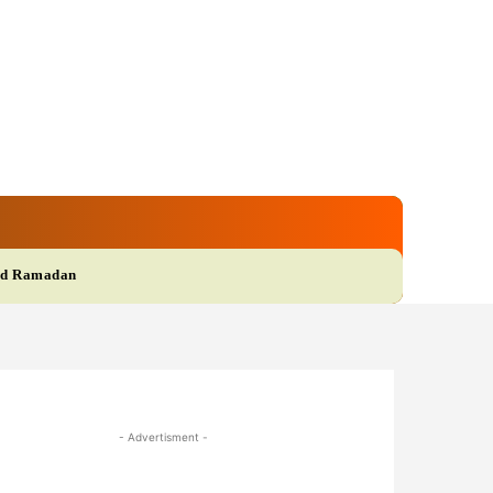
gi
Film
More
d Ramadan
- Advertisment -