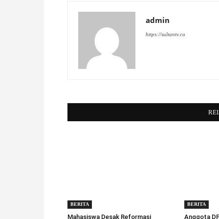
admin
https://sultantv.co
RE
BERITA
BERITA
Mahasiswa Desak Reformasi
Anggota DPD