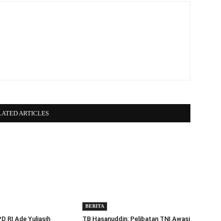
LATED ARTICLES
BERITA
 RI Ade Yuliasih
TB Hasanuddin: Pelibatan TNI Awasi