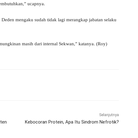
membutuhkan,” ucapnya.
, Deden mengaku sudah tidak lagi merangkap jabatan selaku
emungkinan masih dari internal Sekwan,” katanya. (Roy)
WhatsApp
Telegram
Selanjutnya
nten
Kebocoran Protein, Apa Itu Sindrom Nefrotik?