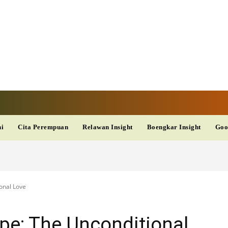
V
TERKINI
DAN
AKURAT
dup
Kesehatan
Wisata
PopSeleb
Olahraga
Teknolo
ni
Cita Perempuan
Relawan Insight
Boengkar Insight
Goo
onal Love
pe: The Unconditional