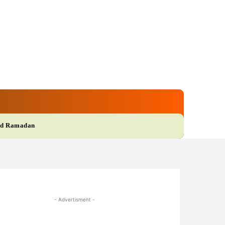
gi
Film
More
d Ramadan
- Advertisment -