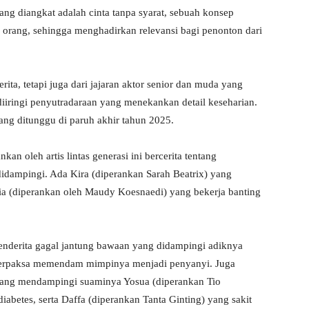
ang diangkat adalah cinta tanpa syarat, sebuah konsep
orang, sehingga menghadirkan relevansi bagi penonton dari
erita, tetapi juga dari jajaran aktor senior dan muda yang
iringi penyutradaraan yang menekankan detail keseharian.
ang ditunggu di paruh akhir tahun 2025.
n oleh artis lintas generasi ini bercerita tentang
didampingi. Ada Kira (diperankan Sarah Beatrix) yang
ia (diperankan oleh Maudy Koesnaedi) yang bekerja banting
menderita gagal jantung bawaan yang didampingi adiknya
 terpaksa memendam mimpinya menjadi penyanyi. Juga
 yang mendampingi suaminya Yosua (diperankan Tio
abetes, serta Daffa (diperankan Tanta Ginting) yang sakit