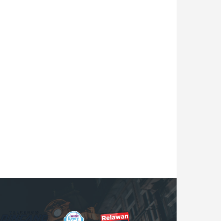
B
M
R