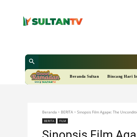
SULTAN T
Berita
Nasional
Bisnis
Gaya Hi
R
Beranda Sultan
Bincang Hari I
A
M
Beranda
BERITA
Sinopsis Film Agape: The Unconditi
A
BERITA
FILM
Sinopsis Film Aga
D