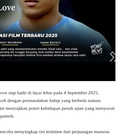
ve siap hadir di layar lebar pada 4 September 2025,
okoh dengan permasalahan hidup yang berbeda namun
m ini menyajikan potret kehidupan penuh ujian yang menyoroti
 pamrih.
mencoba menyingkap sisi terdalam dari perjuangan manusia