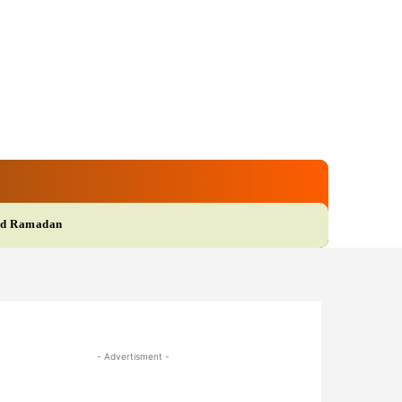
gi
Film
More
d Ramadan
- Advertisment -