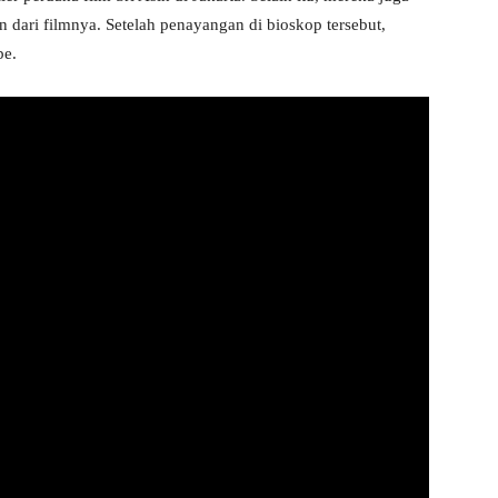
dari filmnya. Setelah penayangan di bioskop tersebut,
be.