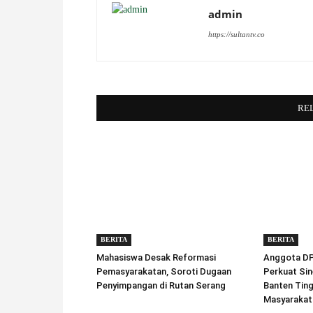
admin
https://sultantv.co
RE
BERITA
BERITA
Mahasiswa Desak Reformasi
Anggota DPD
Pemasyarakatan, Soroti Dugaan
Perkuat Sin
Penyimpangan di Rutan Serang
Banten Tin
Masyarakat