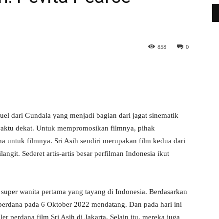
858
0
WhatsApp
Telegram
kuel dari Gundala yang menjadi bagian dari jagat sinematik
 waktu dekat. Untuk mempromosikan filmnya, pihak
a untuk filmnya. Sri Asih sendiri merupakan film kedua dari
ngit. Sederet artis-artis besar perfilman Indonesia ikut
n super wanita pertama yang tayang di Indonesia. Berdasarkan
 perdana pada 6 Oktober 2022 mendatang. Dan pada hari ini
r perdana film Sri Asih di Jakarta. Selain itu, mereka juga