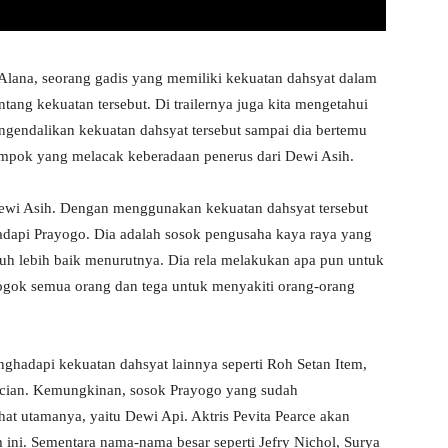
 Alana, seorang gadis yang memiliki kekuatan dahsyat dalam
ntang kekuatan tersebut. Di trailernya juga kita mengetahui
ngendalikan kekuatan dahsyat tersebut sampai dia bertemu
mpok yang melacak keberadaan penerus dari Dewi Asih.
Dewi Asih. Dengan menggunakan kekuatan dahsyat tersebut
pi Prayogo. Dia adalah sosok pengusaha kaya raya yang
uh lebih baik menurutnya. Dia rela melakukan apa pun untuk
gok semua orang dan tega untuk menyakiti orang-orang
ghadapi kekuatan dahsyat lainnya seperti Roh Setan Item,
ncian. Kemungkinan, sosok Prayogo yang sudah
t utamanya, yaitu Dewi Api. Aktris Pevita Pearce akan
 ini. Sementara nama-nama besar seperti Jefry Nichol, Surya