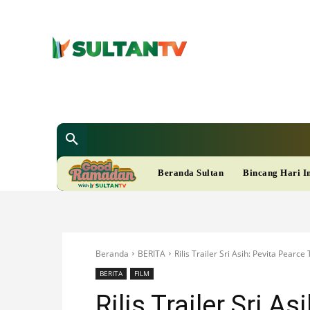
SULTAN T
Berita
Nasional
Bisnis
Gaya Hi
R
Beranda Sultan
Bincang Hari I
A
M
Beranda
BERITA
Rilis Trailer Sri Asih: Pevita Pearc
A
BERITA
FILM
Rilis Trailer Sri A
D