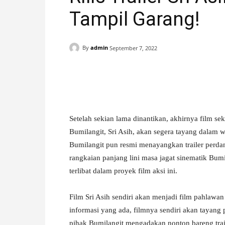
Tampil Garang!
H
A
By
admin
September 7, 2022
N
Facebook
X
Pinterest
I
S
Setelah sekian lama dinantikan, akhirnya film se
Bumilangit, Sri Asih, akan segera tayang dalam
T
Bumilangit pun resmi menayangkan trailer perdan
rangkaian panjang lini masa jagat sinematik Bumila
I
terlibat dalam proyek film aksi ini.
M
Film Sri Asih sendiri akan menjadi film pahlawa
informasi yang ada, filmnya sendiri akan tayang
E
pihak Bumilangit mengadakan nonton bareng traile