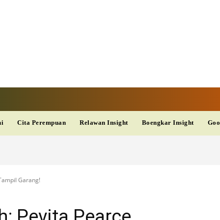
V
TERKINI
DAN
AKURAT
dup
Kesehatan
Wisata
PopSeleb
Olahraga
Teknolo
ni
Cita Perempuan
Relawan Insight
Boengkar Insight
Goo
e Tampil Garang!
sih: Pevita Pearce