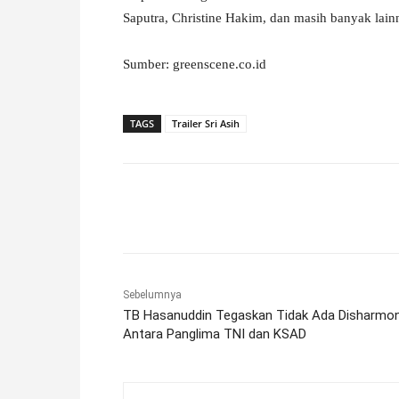
Saputra, Christine Hakim, dan masih banyak lain
Sumber: greenscene.co.id
TAGS
Trailer Sri Asih
Facebook
X
Pinterest
Sebelumnya
TB Hasanuddin Tegaskan Tidak Ada Disharmon
Antara Panglima TNI dan KSAD