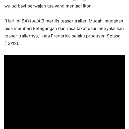
wujud bayi berwajah tua yang menjadi ikon.
“Hari ini
BAYI AJAIB
merilis teaser trailer. Mudah-mudahan
bisa memberi ketegangan dan rasa takut usai menyaksikan
teaser trailernya,” kata Frederica selaku produser, Selasa
(13/12).