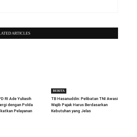
LATED ARTICLES
BERITA
 RI Ade Yuliasih
TB Hasanuddin: Pelibatan TNI Awasi
ergi dengan Polda
Wajib Pajak Harus Berdasarkan
gkatkan Pelayanan
Kebutuhan yang Jelas