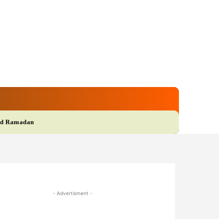
gi
Film
More
d Ramadan
- Advertisment -