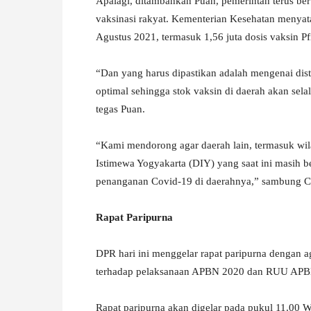
Apalagi, ditambahkan Puan, pemerintah terus b
vaksinasi rakyat. Kementerian Kesehatan menyata
Agustus 2021, termasuk 1,56 juta dosis vaksin Pf
“Dan yang harus dipastikan adalah mengenai distr
optimal sehingga stok vaksin di daerah akan sela
tegas Puan.
“Kami mendorong agar daerah lain, termasuk wil
Istimewa Yogyakarta (DIY) yang saat ini masih b
penanganan Covid-19 di daerahnya,” sambung Cu
Rapat Paripurna
DPR hari ini menggelar rapat paripurna dengan a
terhadap pelaksanaan APBN 2020 dan RUU APB
Rapat paripurna akan digelar pada pukul 11.00 W