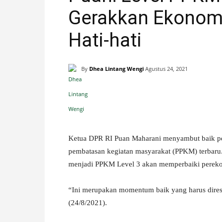
Gerakkan Ekonom
H
Hati-hati
A
N
By
Dhea Lintang Wengi
Agustus 24, 2021
I
Facebook
X
Pinterest
S
Ketua DPR RI Puan Maharani menyambut baik pe
T
pembatasan kegiatan masyarakat (PPKM) terbaru.
I
menjadi PPKM Level 3 akan memperbaiki perekon
M
“Ini merupakan momentum baik yang harus direspo
(24/8/2021).
E