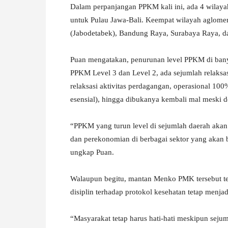
Dalam perpanjangan PPKM kali ini, ada 4 wilayah 
W
untuk Pulau Jawa-Bali. Keempat wilayah aglomer
(Jabodetabek), Bandung Raya, Surabaya Raya, 
A
Puan mengatakan, penurunan level PPKM di ban
PPKM Level 3 dan Level 2, ada sejumlah relaksas
relaksasi aktivitas perdagangan, operasional 100
esensial), hingga dibukanya kembali mal meski d
“PPKM yang turun level di sejumlah daerah ak
dan perekonomian di berbagai sektor yang akan
ungkap Puan.
Walaupun begitu, mantan Menko PMK tersebut t
disiplin terhadap protokol kesehatan tetap menja
“Masyarakat tetap harus hati-hati meskipun seju