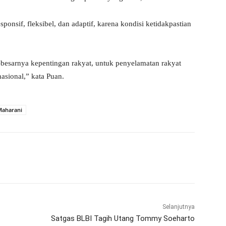
nsif, fleksibel, dan adaptif, karena kondisi ketidakpastian
besarnya kepentingan rakyat, untuk penyelamatan rakyat
sional,” kata Puan.
Maharani
WhatsApp
Telegram
Selanjutnya
Satgas BLBI Tagih Utang Tommy Soeharto