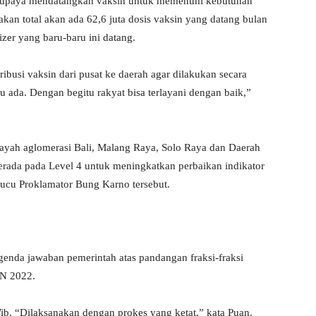
erupaya mendatangkan vaksin untuk memenuhi kebutuhan
kan total akan ada 62,6 juta dosis vaksin yang datang bulan
izer yang baru-baru ini datang.
ibusi vaksin dari pusat ke daerah agar dilakukan secara
lu ada. Dengan begitu rakyat bisa terlayani dengan baik,”
ayah aglomerasi Bali, Malang Raya, Solo Raya dan Daerah
erada pada Level 4 untuk meningkatkan perbaikan indikator
cu Proklamator Bung Karno tersebut.
genda jawaban pemerintah atas pandangan fraksi-fraksi
N 2022.
ib. “Dilaksanakan dengan prokes yang ketat,” kata Puan.