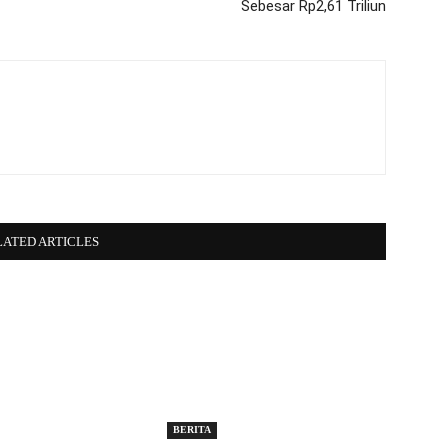
Sebesar Rp2,61 Triliun
i
LATED ARTICLES
BERITA