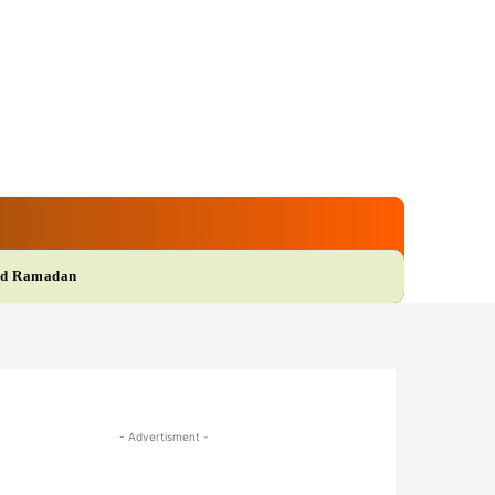
gi
Film
More
d Ramadan
- Advertisment -