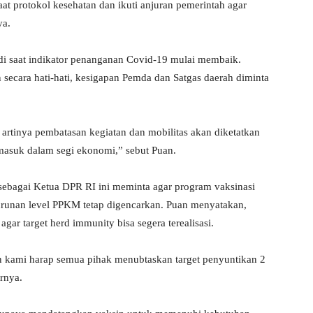
t protokol kesehatan dan ikuti anjuran pemerintah agar
ya.
di saat indikator penanganan Covid-19 mulai membaik.
n secara hati-hati, kesigapan Pemda dan Satgas daerah diminta
artinya pembatasan kegiatan dan mobilitas akan diketatkan
masuk dalam segi ekonomi,” sebut Puan.
sebagai Ketua DPR RI ini meminta agar program vaksinasi
runan level PPKM tetap digencarkan. Puan menyatakan,
gar target herd immunity bisa segera terealisasi.
an kami harap semua pihak menubtaskan target penyuntikan 2
arnya.