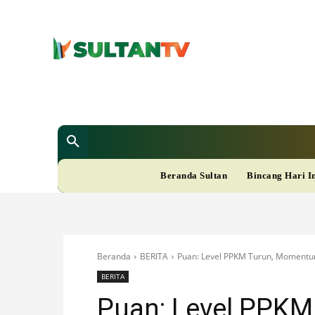
SULTAN T
Berita
Nasional
Bisnis
Gaya Hi
R
Beranda Sultan
Bincang Hari I
A
M
Beranda
BERITA
Puan: Level PPKM Turun, Momentu
A
BERITA
Puan: Level PPK
D