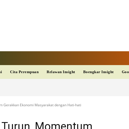
V
TERKINI
DAN
AKURAT
dup
Kesehatan
Wisata
PopSeleb
Olahraga
Teknolo
ni
Cita Perempuan
Relawan Insight
Boengkar Insight
Goo
m Gerakkan Ekonomi Masyarakat dengan Hati-hati
M Turun, Momentum