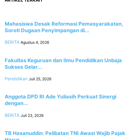
Mahasiswa Desak Reformasi Pemasyarakatan,
Soroti Dugaan Penyimpangan di...
BERITA
Agustus 4, 2026
Fakultas Keguruan dan Ilmu Pendidikan Unbaja
Sukses Gelar...
Pendidikan
Juli 25, 2026
Anggota DPD RI Ade Yuliasih Perkuat Sinergi
dengan...
BERITA
Juli 23, 2026
TB Hasanuddin: Pelibatan TNI Awasi Wajib Pajak
Harus...