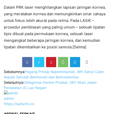
Dalam PRK laser menghilangkan lapisan jaringan kornea,
yang meratakan kornea dan memungkinkan sinar cahaya
untuk fokus lebih akurat pada retina. Pada LASIK –
prosedur pembiasan yang paling umum – sebuah lipatan
tipis dibuat pada permukaan kornea, sebuah laser
mengangkat beberapa jaringan kornea, dan kemudian
lipatan dikembalikan ke posisi semula.[Selma]
Sebelumnya
Pegang Prinsip Kepemimpinan, WH Sebut Calon
Kepala Sekolah Berinovasi dan Berkreativitas
Selanjutnya
Didiagnosa Kanker Prostat, SBY Akan Jalani
Perawatan di Luar Negeri
admin
https://sultantv.co
ARTIKEL TERKAIT