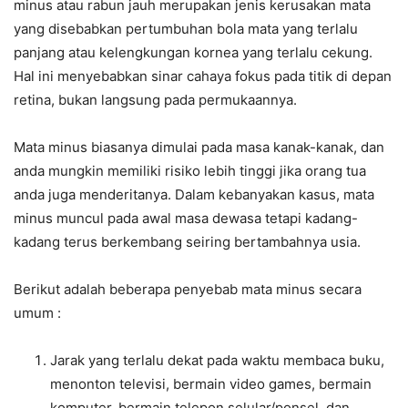
minus atau rabun jauh merupakan jenis kerusakan mata
yang disebabkan pertumbuhan bola mata yang terlalu
panjang atau kelengkungan kornea yang terlalu cekung.
Hal ini menyebabkan sinar cahaya fokus pada titik di depan
retina, bukan langsung pada permukaannya.
Mata minus biasanya dimulai pada masa kanak-kanak, dan
anda mungkin memiliki risiko lebih tinggi jika orang tua
anda juga menderitanya. Dalam kebanyakan kasus, mata
minus muncul pada awal masa dewasa tetapi kadang-
kadang terus berkembang seiring bertambahnya usia.
Berikut adalah beberapa penyebab mata minus secara
umum :
Jarak yang terlalu dekat pada waktu membaca buku,
menonton televisi, bermain video games, bermain
komputer, bermain telepon selular/ponsel, dan