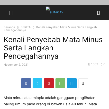
Beranda
BERITA
Kenali Penyebab Mata Minus Serta Langkah
Pencegahannya
Kenali Penyebab Mata Minus
Serta Langkah
Pencegahannya
1062
0
November 2, 2021
Mata minus atau miopia adalah gangguan penglihatan
paling umum pada orang di bawah usia 40 tahun. Mata