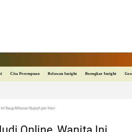
V
TERKINI
DAN
AKURAT
dup
Kesehatan
Wisata
PopSeleb
Olahraga
Teknolo
ni
Cita Perempuan
Relawan Insight
Boengkar Insight
Goo
a Ini Raup Miliaran Rupiah per Hari
udi Online, Wanita Ini