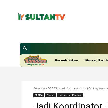
SULTAN T
Berita
Nasional
Bisnis
Gaya Hi
R
Beranda Sultan
Bincang Hari I
A
M
Beranda
BERITA
Jadi Koordinator Judi Online, Wanit
A
BERITA
Global
Hukum dan Kriminal
Jadi Koordinator J
D