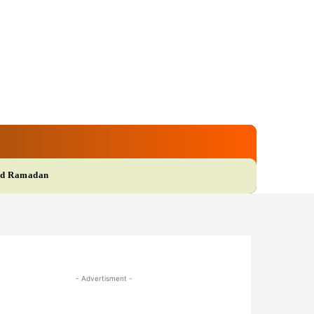
gi
Film
More
d Ramadan
- Advertisment -