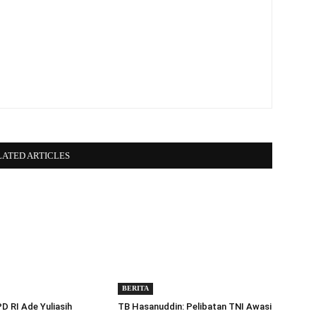
LATED ARTICLES
BERITA
 RI Ade Yuliasih
TB Hasanuddin: Pelibatan TNI Awasi