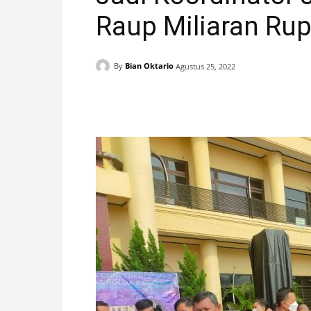
Raup Miliaran Rup
H
A
By
Bian Oktario
Agustus 25, 2022
N
Facebook
X
Pinterest
I
S
T
I
M
E