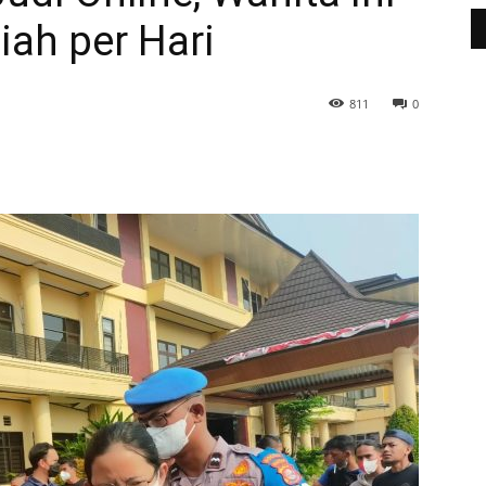
iah per Hari
811
0
WhatsApp
Telegram