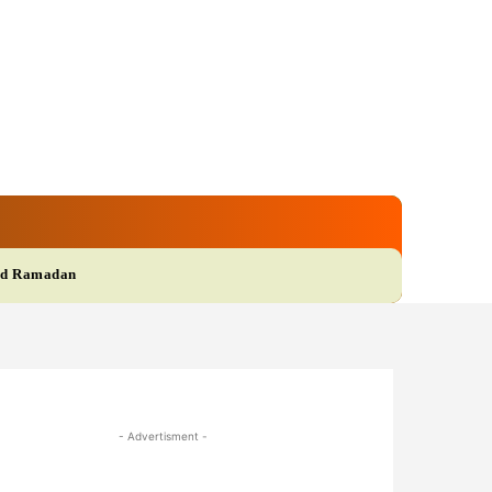
gi
Film
More
d Ramadan
- Advertisment -