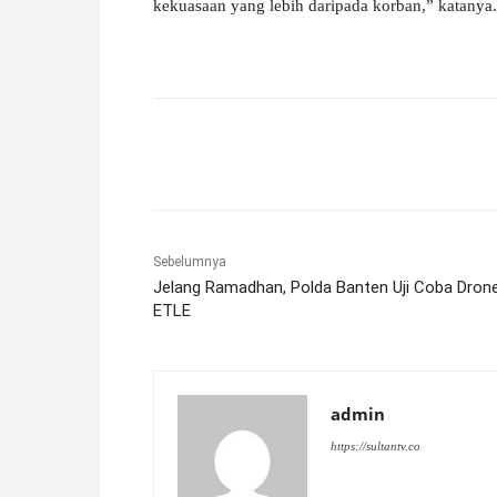
kekuasaan yang lebih daripada korban,” katanya.
Facebook
X
Pinterest
Sebelumnya
Jelang Ramadhan, Polda Banten Uji Coba Dron
ETLE
admin
https://sultantv.co