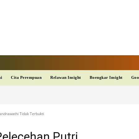
V
TERKINI
DAN
AKURAT
dup
Kesehatan
Wisata
PopSeleb
Olahraga
Teknolo
ni
Cita Perempuan
Relawan Insight
Boengkar Insight
Goo
ndrawathi Tidak Terbukti
elecehan Putri