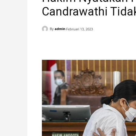
Candrawathi Tidak
H
A
By
admin
Februari 13, 2023
N
Facebook
X
Pinterest
I
S
T
I
M
E