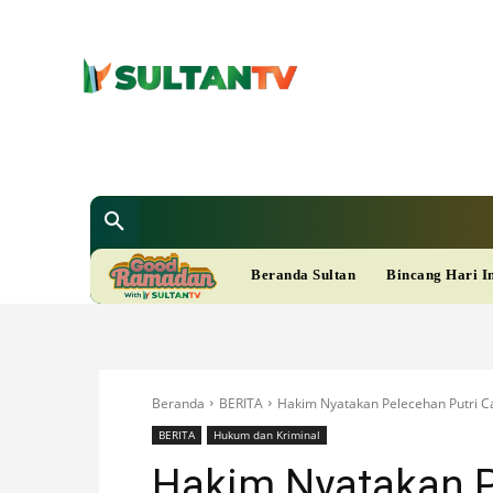
SULTAN T
Berita
Nasional
Bisnis
Gaya Hi
R
Beranda Sultan
Bincang Hari I
A
M
Beranda
BERITA
Hakim Nyatakan Pelecehan Putri Ca
A
BERITA
Hukum dan Kriminal
Hakim Nyatakan P
D