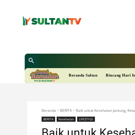
SULTAN T
Berita
Nasional
Bisnis
Gaya Hi
R
Beranda Sultan
Bincang Hari I
A
M
Beranda
BERITA
Baik untuk Kesehatan Jantung, Ket
A
BERITA
Kesehatan
LIFESTYLE
Baik untuk Keseh
D