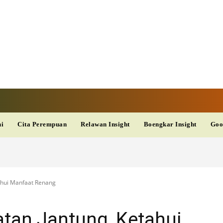
V
TERKINI
DAN
AKURAT
dup
Kesehatan
Wisata
PopSeleb
Olahraga
Teknolo
ni
Cita Perempuan
Relawan Insight
Boengkar Insight
Goo
ahui Manfaat Renang
atan Jantung, Ketahui