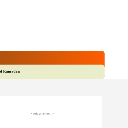
gi
Film
More
d Ramadan
- Advertisment -