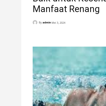
Manfaat Renang
H
A
By
admin
Mei 3, 2024
N
Facebook
X
Pinterest
I
S
T
I
M
E