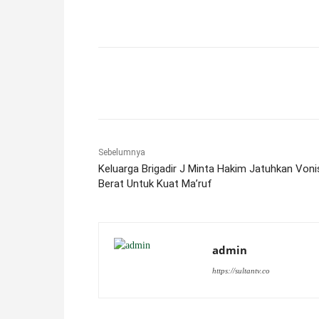
Facebook
X
Pinterest
Sebelumnya
Keluarga Brigadir J Minta Hakim Jatuhkan Voni
Berat Untuk Kuat Ma’ruf
admin
https://sultantv.co