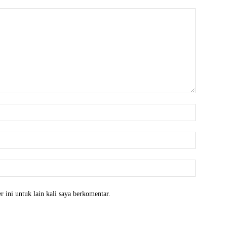
Nama:*
Email:*
Website:
 ini untuk lain kali saya berkomentar.