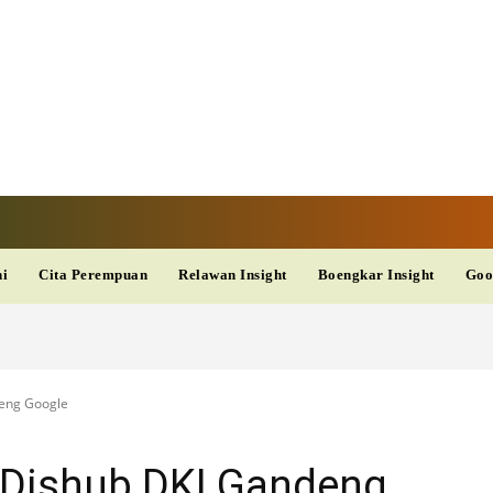
V
TERKINI
DAN
AKURAT
dup
Kesehatan
Wisata
PopSeleb
Olahraga
Teknolo
ni
Cita Perempuan
Relawan Insight
Boengkar Insight
Goo
deng Google
 Dishub DKI Gandeng