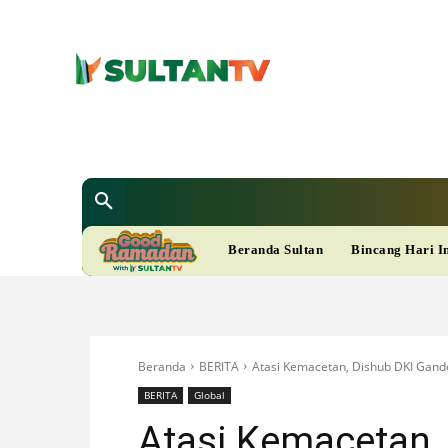
SULTAN T
Berita
Nasional
Bisnis
Gaya Hi
R
Beranda Sultan
Bincang Hari I
A
M
Beranda
BERITA
Atasi Kemacetan, Dishub DKI Gan
A
BERITA
Global
Atasi Kemacetan,
D