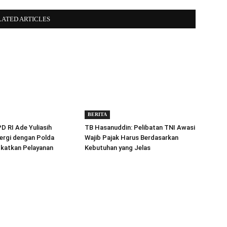
LATED ARTICLES
BERITA
 RI Ade Yuliasih
TB Hasanuddin: Pelibatan TNI Awasi
ergi dengan Polda
Wajib Pajak Harus Berdasarkan
gkatkan Pelayanan
Kebutuhan yang Jelas