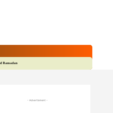
gi
Film
More
d Ramadan
- Advertisment -