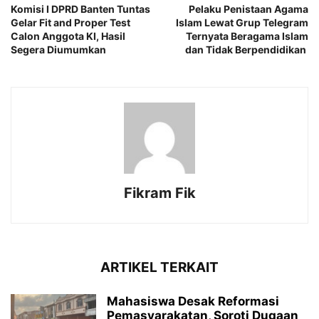
Komisi I DPRD Banten Tuntas
Pelaku Penistaan Agama
Gelar Fit and Proper Test
Islam Lewat Grup Telegram
Calon Anggota KI, Hasil
Ternyata Beragama Islam
Segera Diumumkan
dan Tidak Berpendidikan
Fikram Fik
ARTIKEL TERKAIT
Mahasiswa Desak Reformasi
Pemasyarakatan, Soroti Dugaan