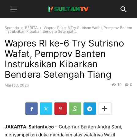
Beranda
BERITA
Wapres RI ke-6 Try Sutrisno Wafat, Pemprov Banten
Instruksikan Kibarkan Bendera Setengah...
Wapres RI ke-6 Try Sutrisno
Wafat, Pemprov Banten
Instruksikan Kibarkan
Bendera Setengah Tiang
10
0
Maret 3, 2026
JAKARTA, Sultantv.co
– Gubernur Banten Andra Soni,
menyampaikan duka mendalam atas wafatnya Wakil