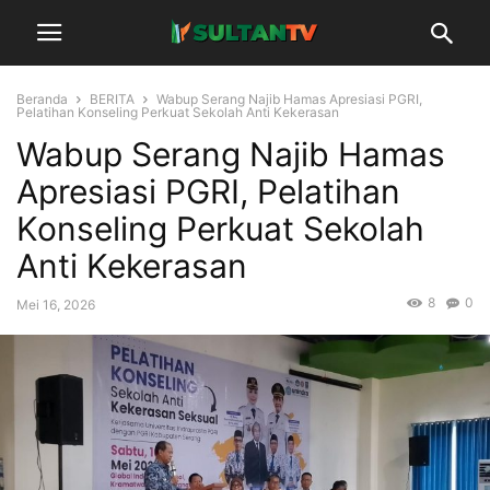
Beranda
BERITA
‎Wabup Serang Najib Hamas Apresiasi PGRI,
Pelatihan Konseling Perkuat Sekolah Anti Kekerasan
‎Wabup Serang Najib Hamas
Apresiasi PGRI, Pelatihan
Konseling Perkuat Sekolah
Anti Kekerasan
8
0
Mei 16, 2026