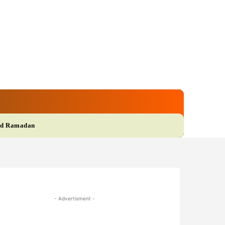
gi
Film
More
d Ramadan
- Advertisment -