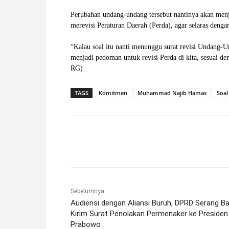
‎Perubahan undang-undang tersebut nantinya akan me
merevisi Peraturan Daerah (Perda), agar selaras deng
‎“Kalau soal itu nanti menunggu surat revisi Undang-
menjadi pedoman untuk revisi Perda di kita, sesuai
RG)
TAGS
Komitmen
Muhammad Najib Hamas
Soal
Facebook
X
Pinterest
Sebelumnya
Audiensi dengan Aliansi Buruh, DPRD Serang Ba
Kirim Surat Penolakan Permenaker ke Presiden
Prabowo