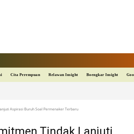
TAN TV
TERKINI
DAN
AKURAT
dup
Kesehatan
Wisata
PopSeleb
Olahraga
Teknolo
ni
Cita Perempuan
Relawan Insight
Boengkar Insight
Goo
njuti Aspirasi Buruh Soal Permenaker Terbaru
itmen Tindak Lanjuti