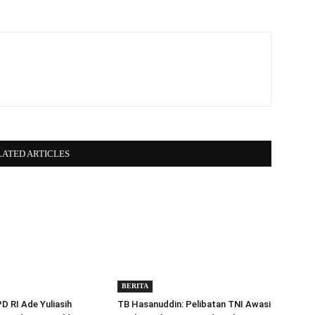
LATED ARTICLES
BERITA
 RI Ade Yuliasih
TB Hasanuddin: Pelibatan TNI Awasi