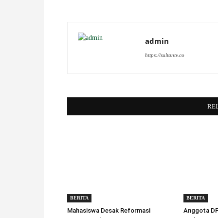
admin
https://sultantv.co
RE
BERITA
BERITA
Mahasiswa Desak Reformasi
Anggota DPD