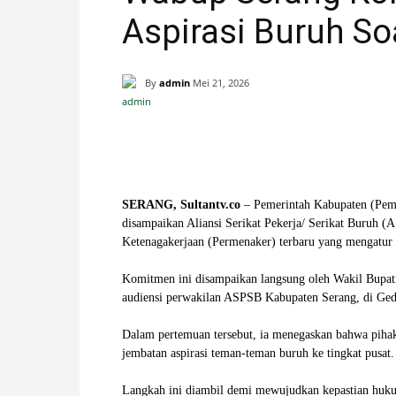
Aspirasi Buruh So
H
A
By
admin
Mei 21, 2026
N
Facebook
X
Pinterest
I
‎SERANG, Sultantv.co
– Pemerintah Kabupaten (Pemk
S
disampaikan Aliansi Serikat Pekerja/ Serikat Buruh (
Ketenagakerjaan (Permenaker) terbaru yang mengatur m
T
‎Komitmen ini disampaikan langsung oleh Wakil Bup
I
audiensi perwakilan ASPSB Kabupaten Serang, di G
M
‎Dalam pertemuan tersebut, ia menegaskan bahwa pih
jembatan aspirasi teman-teman buruh ke tingkat pusat.
E
‎Langkah ini diambil demi mewujudkan kepastian hukum