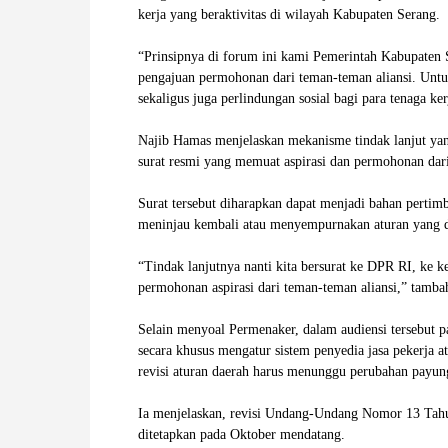
kerja yang beraktivitas di wilayah Kabupaten Serang.
W
‎“Prinsipnya di forum ini kami Pemerintah Kabupaten
A
pengajuan permohonan dari teman-teman aliansi. Unt
sekaligus juga perlindungan sosial bagi para tenaga k
‎Najib Hamas menjelaskan mekanisme tindak lanjut ya
surat resmi yang memuat aspirasi dan permohonan dari
‎Surat tersebut diharapkan dapat menjadi bahan pertim
meninjau kembali atau menyempurnakan aturan yang d
‎“Tindak lanjutnya nanti kita bersurat ke DPR RI, ke
permohonan aspirasi dari teman-teman aliansi,” tamba
‎Selain menyoal Permenaker, dalam audiensi tersebut p
secara khusus mengatur sistem penyedia jasa pekerja 
revisi aturan daerah harus menunggu perubahan payun
‎Ia menjelaskan, revisi Undang-Undang Nomor 13 Tahu
ditetapkan pada Oktober mendatang.