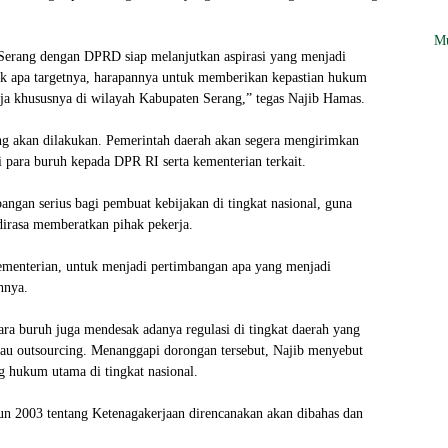
Mu
 Serang dengan DPRD siap melanjutkan aspirasi yang menjadi
uk apa targetnya, harapannya untuk memberikan kepastian hukum
erja khususnya di wilayah Kabupaten Serang,” tegas Najib Hamas.
ng akan dilakukan. Pemerintah daerah akan segera mengirimkan
 para buruh kepada DPR RI serta kementerian terkait.
bangan serius bagi pembuat kebijakan di tingkat nasional, guna
irasa memberatkan pihak pekerja.
 kementerian, untuk menjadi pertimbangan apa yang menjadi
hnya.
ara buruh juga mendesak adanya regulasi di tingkat daerah yang
atau outsourcing. Menanggapi dorongan tersebut, Najib menyebut
g hukum utama di tingkat nasional.
n 2003 tentang Ketenagakerjaan direncanakan akan dibahas dan