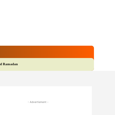
gi
Film
More
d Ramadan
- Advertisment -