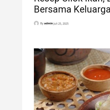
Bersama Keluarg
H
A
By
admin
Juli 25, 2025
N
Facebook
X
Pinterest
I
S
T
I
M
E