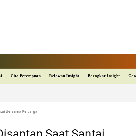
V
TERKINI
DAN
AKURAT
dup
Kesehatan
Wisata
PopSeleb
Olahraga
Teknolo
ni
Cita Perempuan
Relawan Insight
Boengkar Insight
Goo
antai Bersama Keluarga
 Disantap Saat Santai