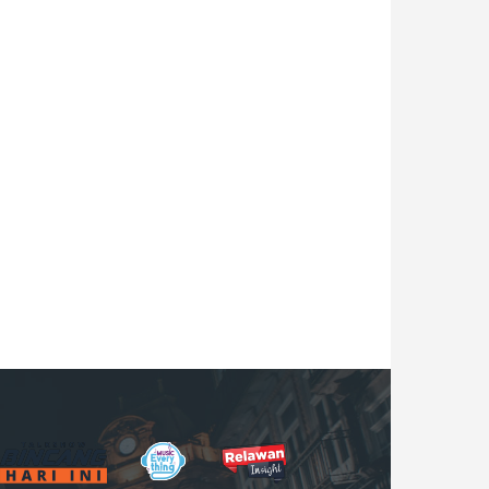
B
M
R