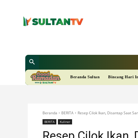
SULTAN T
Berita
Nasional
Bisnis
Gaya Hi
R
Beranda Sultan
Bincang Hari I
A
M
Beranda
BERITA
Resep Cilok Ikan, Disantap Saat S
A
BERITA
Kuliner
Resep Cilok Ikan,
D