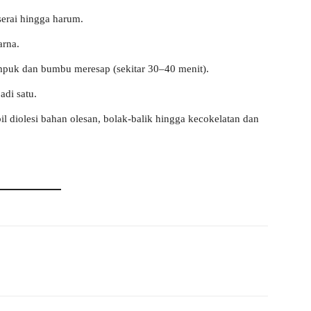
erai hingga harum.
arna.
puk dan bumbu meresap (sekitar 30–40 menit).
adi satu.
bil diolesi bahan olesan, bolak-balik hingga kecokelatan dan
WhatsApp
Telegram