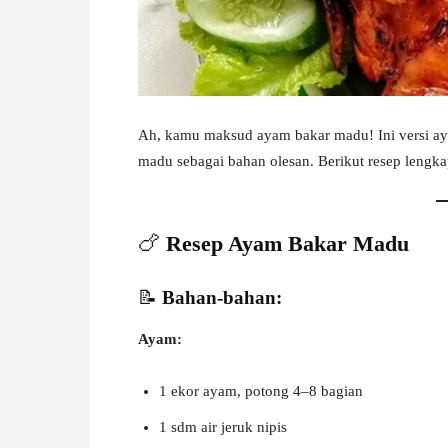
W
A
Ah, kamu maksud ayam bakar madu! Ini versi ay
madu sebagai bahan olesan. Berikut resep lengk
🍗
Resep Ayam Bakar Madu
📝
Bahan-bahan:
Ayam:
1 ekor ayam, potong 4–8 bagian
1 sdm air jeruk nipis