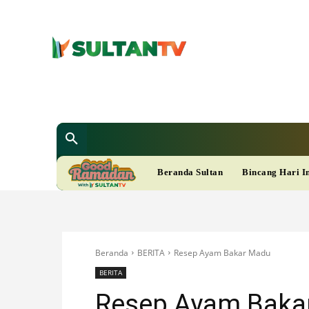
SULTAN T
Berita
Nasional
Bisnis
Gaya Hi
R
Beranda Sultan
Bincang Hari I
A
M
Beranda
BERITA
Resep Ayam Bakar Madu
A
BERITA
Resep Ayam Baka
D