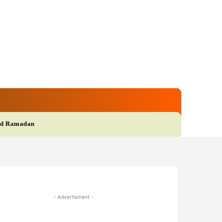
gi
Film
More
d Ramadan
- Advertisment -