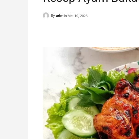
H
By
admin
Mei 10, 2025
A
Facebook
X
Pinterest
N
I
S
T
I
M
E