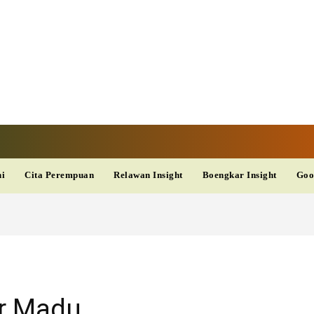
V
TERKINI
DAN
AKURAT
dup
Kesehatan
Wisata
PopSeleb
Olahraga
Teknolo
ni
Cita Perempuan
Relawan Insight
Boengkar Insight
Goo
r Madu