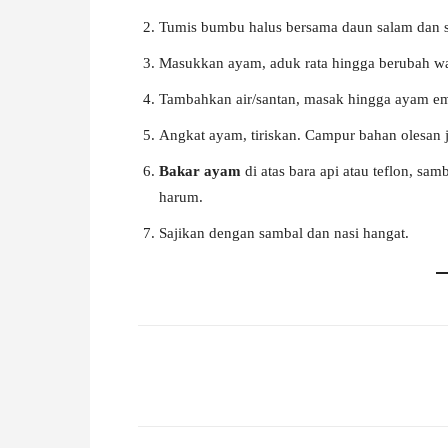
Tumis bumbu halus bersama daun salam dan s
Masukkan ayam, aduk rata hingga berubah w
Tambahkan air/santan, masak hingga ayam em
Angkat ayam, tiriskan. Campur bahan olesan j
Bakar ayam
di atas bara api atau teflon, sam
harum.
Sajikan dengan sambal dan nasi hangat.
Facebook
X
Pinterest