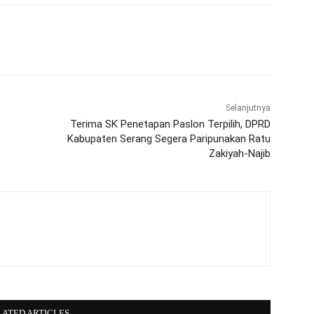
WhatsApp
Telegram
Selanjutnya
Terima SK Penetapan Paslon Terpilih, DPRD
Kabupaten Serang Segera Paripunakan Ratu
Zakiyah-Najib
LATED ARTICLES