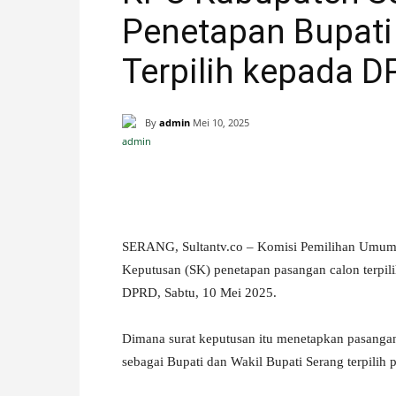
Penetapan Bupati
H
Terpilih kepada 
A
N
By
admin
Mei 10, 2025
I
Facebook
X
Pinterest
S
SERANG, Sultantv.co – Komisi Pemilihan Umum
T
Keputusan (SK) penetapan pasangan calon terpili
I
DPRD, Sabtu, 10 Mei 2025.
M
Dimana surat keputusan itu menetapkan pasangan
sebagai Bupati dan Wakil Bupati Serang terpilih
E