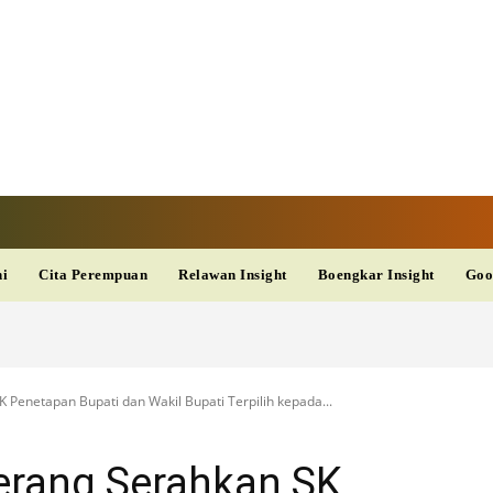
V
TERKINI
DAN
AKURAT
dup
Kesehatan
Wisata
PopSeleb
Olahraga
Teknolo
ni
Cita Perempuan
Relawan Insight
Boengkar Insight
Goo
Penetapan Bupati dan Wakil Bupati Terpilih kepada...
erang Serahkan SK