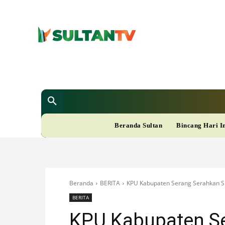
SULTAN T
Berita
Nasional
Bisnis
Gaya Hi
R
Beranda Sultan
Bincang Hari I
A
M
Beranda
BERITA
KPU Kabupaten Serang Serahkan SK 
A
BERITA
KPU Kabupaten S
D