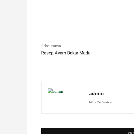
Facebook
X
Pinterest
Sebelumnya
Resep Ayam Bakar Madu
admin
https://sultantv.co
RE