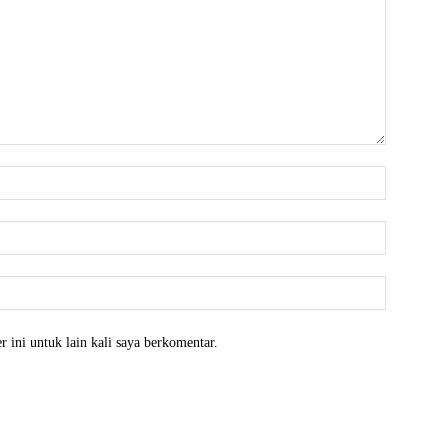
Nama:*
Email:*
Website:
 ini untuk lain kali saya berkomentar.