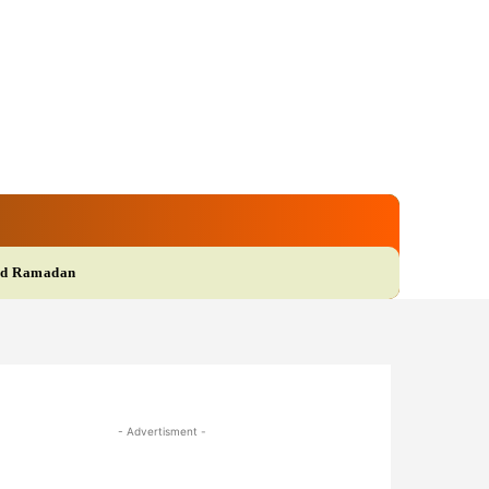
gi
Film
More
d Ramadan
- Advertisment -