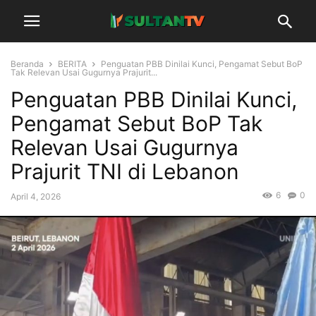
Beranda
BERITA
Penguatan PBB Dinilai Kunci, Pengamat Sebut BoP
Tak Relevan Usai Gugurnya Prajurit...
Penguatan PBB Dinilai Kunci,
Pengamat Sebut BoP Tak
Relevan Usai Gugurnya
Prajurit TNI di Lebanon
6
0
April 4, 2026