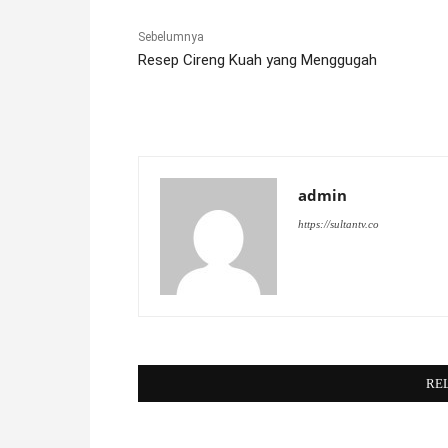
Sebelumnya
Resep Cireng Kuah yang Menggugah
admin
https://sultantv.co
RE