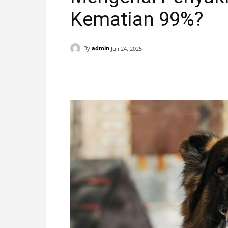
Kematian 99%?
H
A
By
admin
Juli 24, 2025
N
Facebook
X
Pinterest
I
S
T
I
M
E