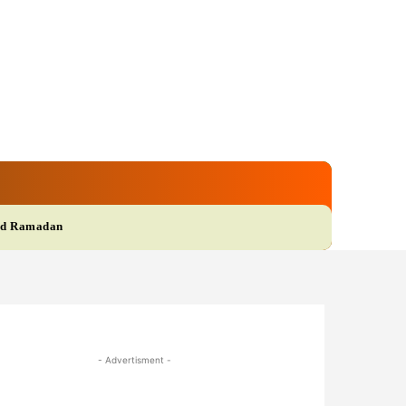
gi
Film
More
d Ramadan
- Advertisment -