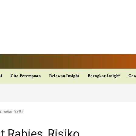
V
TERKINI
DAN
AKURAT
dup
Kesehatan
Wisata
PopSeleb
Olahraga
Teknolo
ni
Cita Perempuan
Relawan Insight
Boengkar Insight
Goo
Kematian 99%?
 Rabies, Risiko