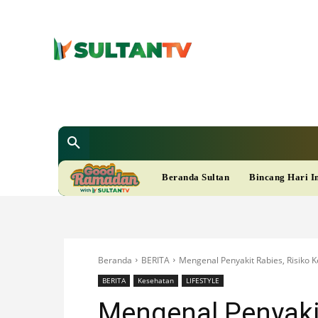
SULTAN T
Berita
Nasional
Bisnis
Gaya Hi
R
Beranda Sultan
Bincang Hari I
A
M
Beranda
BERITA
Mengenal Penyakit Rabies, Risiko 
A
BERITA
Kesehatan
LIFESTYLE
Mengenal Penyakit
D