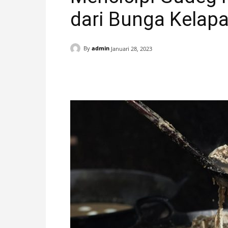
dari Bunga Kelap
H
A
By
admin
Januari 28, 2023
N
Facebook
X
Pinterest
I
S
T
I
M
E