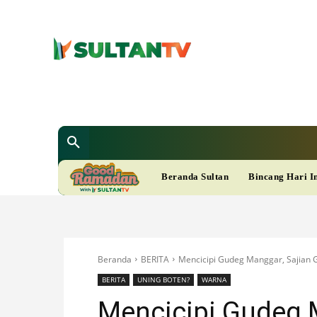
SULTAN T
Berita
Nasional
Bisnis
Gaya Hi
R
Beranda Sultan
Bincang Hari I
A
M
Beranda
BERITA
Mencicipi Gudeg Manggar, Sajian 
A
BERITA
UNING BOTEN?
WARNA
Mencicipi Gudeg 
D