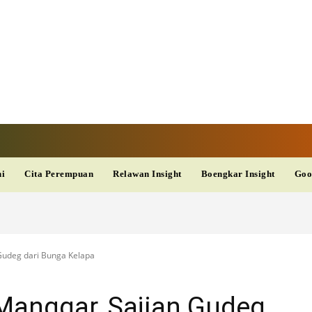
V
TERKINI
DAN
AKURAT
dup
Kesehatan
Wisata
PopSeleb
Olahraga
Teknolo
ni
Cita Perempuan
Relawan Insight
Boengkar Insight
Goo
Gudeg dari Bunga Kelapa
Manggar, Sajian Gudeg