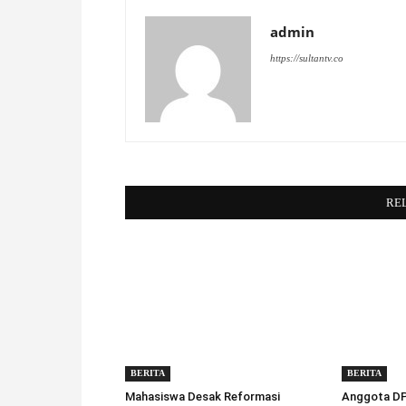
admin
https://sultantv.co
RE
BERITA
BERITA
Mahasiswa Desak Reformasi
Anggota DPD