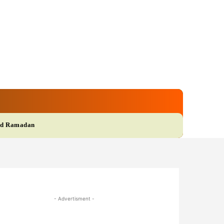
gi
Film
More
d Ramadan
- Advertisment -