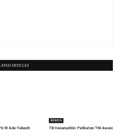
LATED ARTICLES
BERITA
 RI Ade Yuliasih
TB Hasanuddin: Pelibatan TNI Awasi