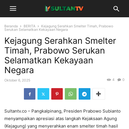
Beranda
BERITA
Kejagung Serahkan Smelter Timah, Prabowo
Serukan Selamatkan Kekayaan Negara
Kejagung Serahkan Smelter
Timah, Prabowo Serukan
Selamatkan Kekayaan
Negara
4
0
Oktober 6, 2025
Sultantv.co – Pangkalpinang, Presiden Prabowo Subianto
menyampaikan apresiasi atas langkah Kejaksaan Agung
(Kejagung) yang menyerahkan enam smelter timah hasil