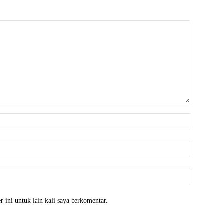
Nama:*
Email:*
Website:
 ini untuk lain kali saya berkomentar.