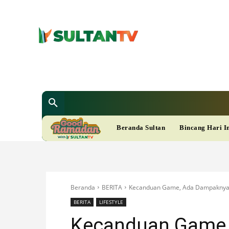
SULTAN T
Berita
Nasional
Bisnis
Gaya Hi
R
Beranda Sultan
Bincang Hari I
A
M
Beranda
BERITA
Kecanduan Game, Ada Dampaknya 
A
BERITA
LIFESTYLE
Kecanduan Game,
D