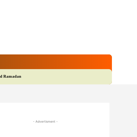
gi
Film
More
d Ramadan
- Advertisment -