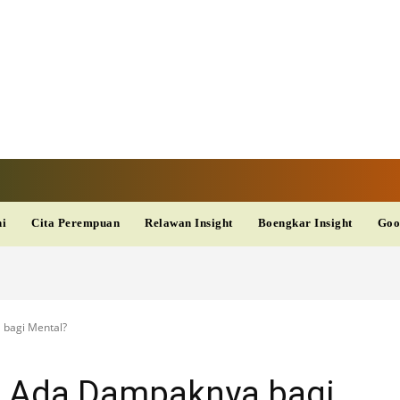
V
TERKINI
DAN
AKURAT
dup
Kesehatan
Wisata
PopSeleb
Olahraga
Teknolo
ni
Cita Perempuan
Relawan Insight
Boengkar Insight
Goo
bagi Mental?
 Ada Dampaknya bagi