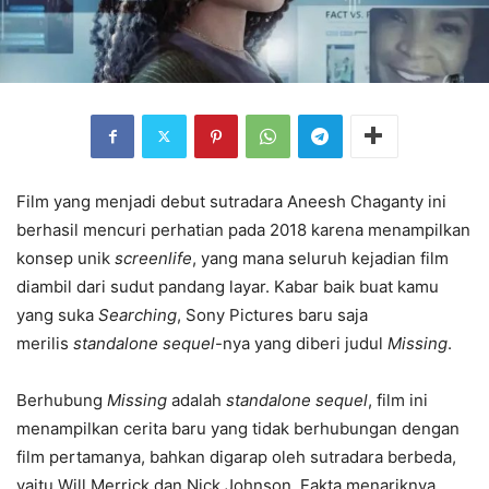
Film yang menjadi debut sutradara Aneesh Chaganty ini
berhasil mencuri perhatian pada 2018 karena menampilkan
konsep unik
screenlife
, yang mana seluruh kejadian film
diambil dari sudut pandang layar. Kabar baik buat kamu
yang suka
Searching
, Sony Pictures baru saja
merilis
standalone sequel
-nya yang diberi judul
Missing
.
Berhubung
Missing
adalah
standalone sequel
, film ini
menampilkan cerita baru yang tidak berhubungan dengan
film pertamanya, bahkan digarap oleh sutradara berbeda,
yaitu Will Merrick dan Nick Johnson. Fakta menariknya,