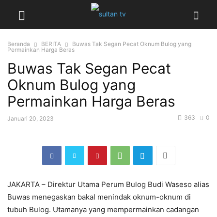
Beranda
BERITA
Buwas Tak Segan Pecat Oknum Bulog yang
Permainkan Harga Beras
Buwas Tak Segan Pecat
Oknum Bulog yang
Permainkan Harga Beras
363
0
Januari 20, 2023
JAKARTA – Direktur Utama Perum Bulog Budi Waseso alias
Buwas menegaskan bakal menindak oknum-oknum di
tubuh Bulog. Utamanya yang mempermainkan cadangan