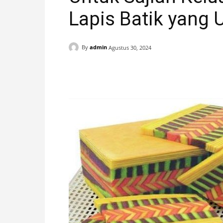
Lapis Batik yang 
H
A
By
admin
Agustus 30, 2024
N
Facebook
X
Pinterest
I
S
T
I
M
E