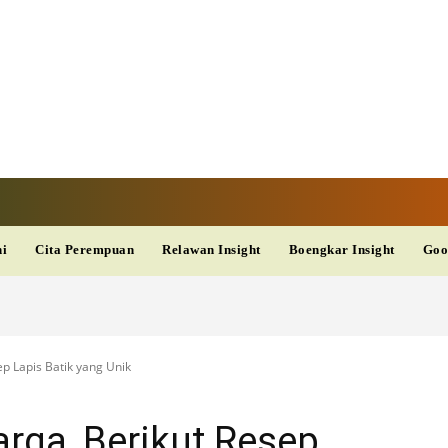
V
TERKINI
DAN
AKURAT
dup
Kesehatan
Wisata
PopSeleb
Olahraga
Teknolo
ni
Cita Perempuan
Relawan Insight
Boengkar Insight
Goo
ep Lapis Batik yang Unik
arga, Berikut Resep