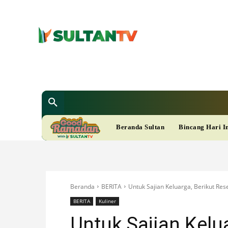
SULTAN T
Berita
Nasional
Bisnis
Gaya Hi
R
Beranda Sultan
Bincang Hari I
A
M
Beranda
BERITA
Untuk Sajian Keluarga, Berikut Res
A
BERITA
Kuliner
Untuk Sajian Kelu
D