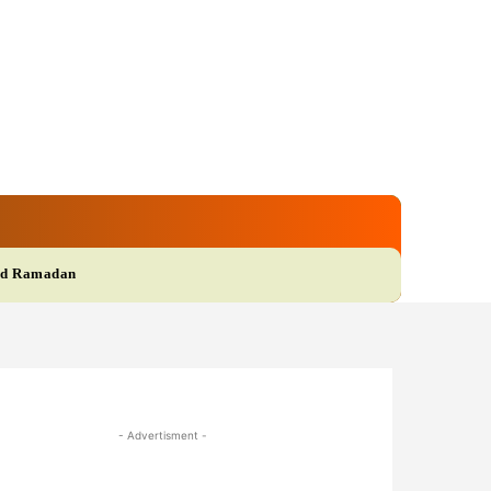
gi
Film
More
d Ramadan
- Advertisment -