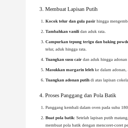
3. Membuat Lapisan Putih
Kocok telur dan gula pasir
hingga mengemba
Tambahkan vanili
dan aduk rata.
Campurkan tepung terigu dan baking powd
telur, aduk hingga rata.
Tuangkan susu cair
dan aduk hingga adonan l
Masukkan margarin leleh
ke dalam adonan, 
Tuangkan adonan putih
di atas lapisan coke
4. Proses Panggang dan Pola Batik
Panggang kembali dalam oven pada suhu 180°
Buat pola batik
: Setelah lapisan putih matan
membuat pola batik dengan mencoret-coret pe