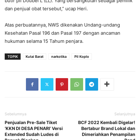
butir pil Doubel L (LL). Yang bersangkutan sebagai pemilik
dan penjual obat tersebut,” ucap Heri.
Atas perbuatannya, NWS dikenakan Undang-undang
Kesehatan Pasal 196 dan Pasal 197 dengan ancaman
hukuman selama 15 Tahum penjara.
TOPIK
Kutai Barat
narkotika
Pil Koplo
Sebelumnya
Selanjutnya
Penjualan Pre-Sale Tiket
BCF 2022 Kembali Digelar!
‘KKN DI DESA PENARI’ Versi
Bertabur Brand Lokal dan
Extended Sudah Ludes di
Dimeriahkan Penampilan