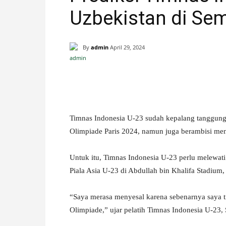
Uzbekistan di Semi
H
A
By
admin
April 29, 2024
N
Facebook
X
Pinterest
I
S
Timnas Indonesia U-23 sudah kepalang tanggung.
Olimpiade Paris 2024, namun juga berambisi menj
T
Untuk itu, Timnas Indonesia U-23 perlu melewat
I
Piala Asia U-23 di Abdullah bin Khalifa Stadiu
M
“Saya merasa menyesal karena sebenarnya saya ti
Olimpiade,” ujar pelatih Timnas Indonesia U-23,
E