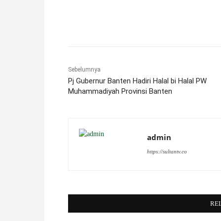
Facebook
X
Pinterest
Sebelumnya
Pj Gubernur Banten Hadiri Halal bi Halal PW
Muhammadiyah Provinsi Banten
admin
https://sultantv.co
RE