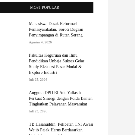
MOST POPULAR
Mahasiswa Desak Reformasi
Pemasyarakatan, Soroti Dugaan
Penyimpangan di Rutan Serang
Agustus 4, 2026
Fakultas Keguruan dan Ilmu
Pendidikan Unbaja Sukses Gelar
Study Ekskursi Pasar Modal &
Explore Industri
Juli 25, 2026
Anggota DPD RI Ade Yuliasih
Perkuat Sinergi dengan Polda Banten
Tingkatkan Pelayanan Masyarakat
Juli 23, 2026
TB Hasanuddin: Pelibatan TNI Awasi
Wajib Pajak Harus Berdasarkan