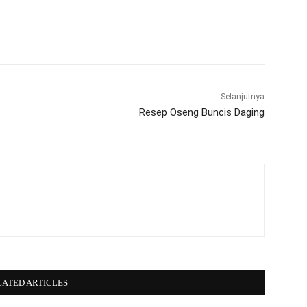
WhatsApp
Telegram
Selanjutnya
Resep Oseng Buncis Daging
LATED ARTICLES