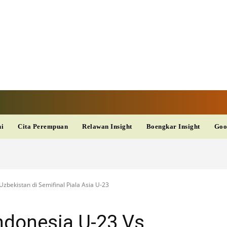
TAN TV
TERKINI
DAN
AKURAT
dup
Kesehatan
Wisata
PopSeleb
Olahraga
Teknolo
ni
Cita Perempuan
Relawan Insight
Boengkar Insight
Goo
Uzbekistan di Semifinal Piala Asia U-23
ndonesia U-23 Vs