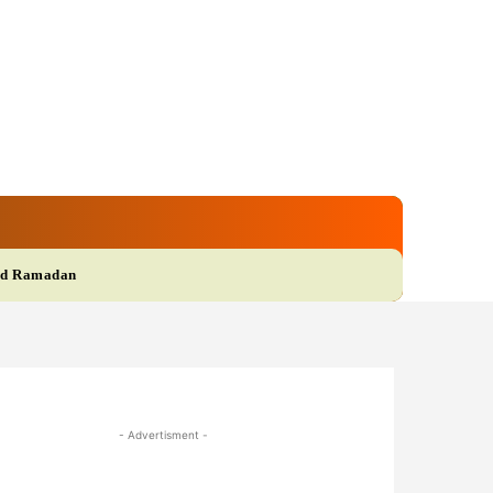
gi
Film
More
d Ramadan
- Advertisment -