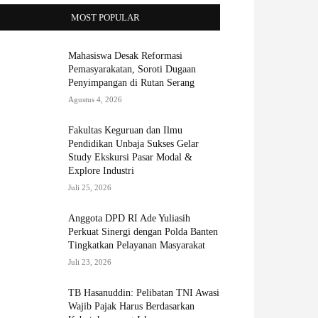
MOST POPULAR
Mahasiswa Desak Reformasi
Pemasyarakatan, Soroti Dugaan
Penyimpangan di Rutan Serang
Agustus 4, 2026
Fakultas Keguruan dan Ilmu
Pendidikan Unbaja Sukses Gelar
Study Ekskursi Pasar Modal &
Explore Industri
Juli 25, 2026
Anggota DPD RI Ade Yuliasih
Perkuat Sinergi dengan Polda Banten
Tingkatkan Pelayanan Masyarakat
Juli 23, 2026
TB Hasanuddin: Pelibatan TNI Awasi
Wajib Pajak Harus Berdasarkan