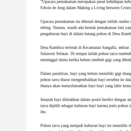
“Upacara pemakaman merupakan pusat kehidupan keban
W
Edwin de Jong dalam Making a Living between Crises
A
Upacara pemakaman itu dikenal dengan istilah rambu
tebing. Namun, masih ada bentuk pemakaman lain yang j
penguburan bayi di dalam batang pohon di Desa Kamb
Desa Kambira terletak di Kecamatan Sangalla, sekitar
Sulawesi Selatan. Di tempat inilah pohon tarra tum
meninggal dunia ketika belum tumbuh gigi yang dikubu
Dalam passiliran, bayi yang belum memiliki gigi dia
pohon tarra ibarat mengembalikan bayi tersebut ke da
ibunya akan menyelamatkan bayi-bayi yang lahir kem
Jenazah bayi diletakkan dalam posisi berdiri dengan
tarra dipilih sebagai kuburan bayi karena jenis pohon
ibu.
Pohon tarra yang menjadi kuburan bayi ini memiliki d