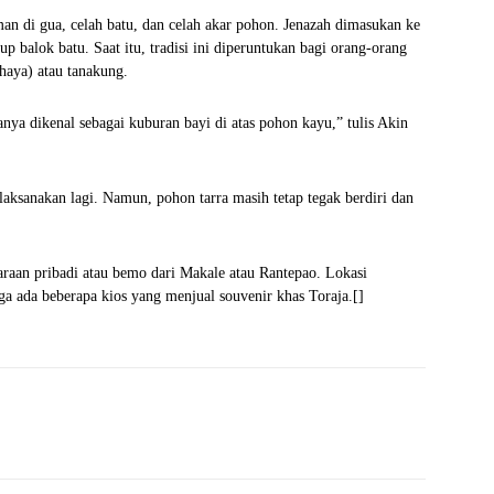
man di gua, celah batu, dan celah akar pohon. Jenazah dimasukan ke
tup balok batu. Saat itu, tradisi ini diperuntukan bagi orang-orang
ahaya) atau tanakung.
nya dikenal sebagai kuburan bayi di atas pohon kayu,” tulis Akin
laksanakan lagi. Namun, pohon tarra masih tetap tegak berdiri dan
aan pribadi atau bemo dari Makale atau Rantepao. Lokasi
uga ada beberapa kios yang menjual souvenir khas Toraja.[]
WhatsApp
Telegram