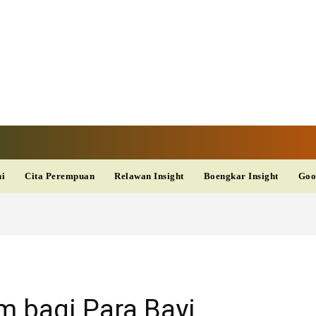
TAN TV
TERKINI
DAN
AKURAT
dup
Kesehatan
Wisata
PopSeleb
Olahraga
Teknolo
ni
Cita Perempuan
Relawan Insight
Boengkar Insight
Goo
i
m bagi Para Bayi