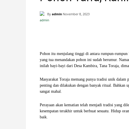
H
By
admin
November 8, 2023
A
Facebook
X
Pinterest
N
I
Pohon itu menjulang tinggi di antara rumpun-rumpun 
yang tua menandakan pohon ini sudah berumur. Nama
inilah bayi-bayi dari Desa Kambira, Tana Toraja, di
S
Masyarakat Toraja memang punya tradisi unik dalam 
T
penting dan dilakukan dengan banyak ritual. Bahkan 
sangat mahal.
I
Perayaan akan kematian telah menjadi tradisi yang dil
M
kesempatan terakhir untuk berbuat sesuatu. Hidup ora
baik.
E