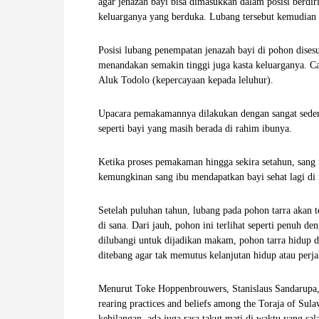
agar jenazah bayi bisa dimasukkan dalam posisi berdi
keluarganya yang berduka. Lubang tersebut kemudian 
Posisi lubang penempatan jenazah bayi di pohon disesu
menandakan semakin tinggi juga kasta keluarganya. Ca
Aluk Todolo (kepercayaan kepada leluhur).
Upacara pemakamannya dilakukan dengan sangat seder
seperti bayi yang masih berada di rahim ibunya.
Ketika proses pemakaman hingga sekira setahun, sang 
kemungkinan sang ibu mendapatkan bayi sehat lagi di
Setelah puluhan tahun, lubang pada pohon tarra akan t
di sana. Dari jauh, pohon ini terlihat seperti penuh 
dilubangi untuk dijadikan makam, pohon tarra hidup d
ditebang agar tak memutus kelanjutan hidup atau perja
Menurut Toke Hoppenbrouwers, Stanislaus Sandarupa,
rearing practices and beliefs among the Toraja of Sula
kehilangan, ada juga rasa takut mati di waktu yang s