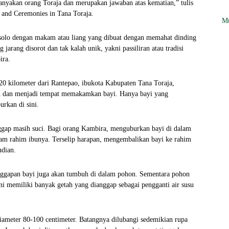
yakan orang Toraja dan merupakan jawaban atas kematian,” tulis
 and Ceremonies in Tana Toraja.
Mu
 solo dengan makam atau liang yang dibuat dengan memahat dinding
arang disorot dan tak kalah unik, yakni passiliran atau tradisi
ira.
 20 kilometer dari Rantepao, ibukota Kabupaten Tana Toraja,
buh dan menjadi tempat memakamkan bayi. Hanya bayi yang
rkan di sini.
nggap masih suci. Bagi orang Kambira, menguburkan bayi di dalam
lam rahim ibunya. Terselip harapan, mengembalikan bayi ke rahim
udian.
 anggapan bayi juga akan tumbuh di dalam pohon. Sementara pohon
 ini memiliki banyak getah yang dianggap sebagai pengganti air susu
iameter 80-100 centimeter. Batangnya dilubangi sedemikian rupa