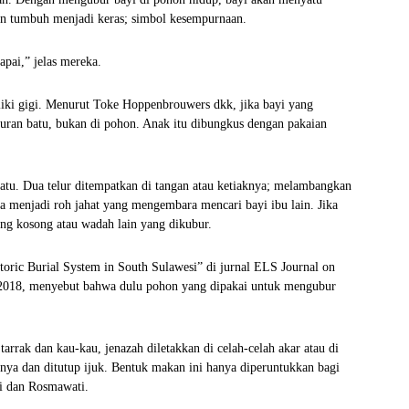
n tumbuh menjadi keras; simbol kesempurnaan.
apai,” jelas mereka.
liki gigi. Menurut Toke Hoppenbrouwers dkk, jika bayi yang
uran batu, bukan di pohon. Anak itu dibungkus dengan pakaian
atu. Dua telur ditempatkan di tangan atau ketiaknya; melambangkan
a menjadi roh jahat yang mengembara mencari bayi ibu lain. Jika
yang kosong atau wadah lain yang dikubur.
oric Burial System in South Sulawesi” di jurnal ELS Journal on
2, 2018, menyebut bahwa dulu pohon yang dipakai untuk mengubur
arrak dan kau-kau, jenazah diletakkan di celah-celah akar atau di
ya dan ditutup ijuk. Bentuk makan ini hanya diperuntukkan bagi
li dan Rosmawati.