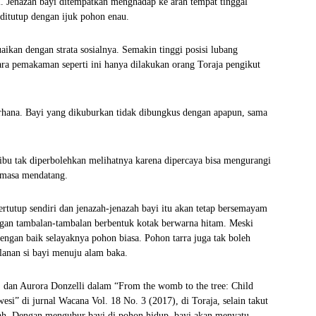
ri. Jenazah bayi ditempatkan menghadap ke arah tempat tinggal
ditutup dengan ijuk pohon enau.
aikan dengan strata sosialnya. Semakin tinggi posisi lubang
ra pemakaman seperti ini hanya dilakukan orang Toraja pengikut
hana. Bayi yang dikuburkan tidak dibungkus dengan apapun, sama
ibu tak diperbolehkan melihatnya karena dipercaya bisa mengurangi
 masa mendatang.
ertutup sendiri dan jenazah-jenazah bayi itu akan tetap bersemayam
dengan tambalan-tambalan berbentuk kotak berwarna hitam. Meski
engan baik selayaknya pohon biasa. Pohon tarra juga tak boleh
lanan si bayi menuju alam baka.
 dan Aurora Donzelli dalam “From the womb to the tree: Child
wesi” di jurnal Wacana Vol. 18 No. 3 (2017), di Toraja, selain takut
alah. Dengan mengubur bayi di pohon hidup, bayi akan menyatu