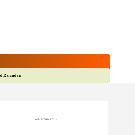
gi
Film
More
d Ramadan
- Advertisment -