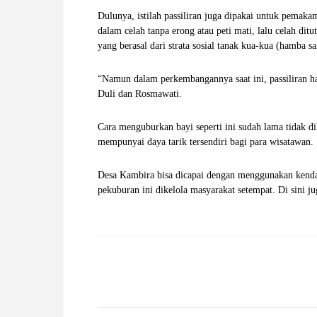
Dulunya, istilah passiliran juga dipakai untuk pemaka
dalam celah tanpa erong atau peti mati, lalu celah ditu
yang berasal dari strata sosial tanak kua-kua (hamba s
“Namun dalam perkembangannya saat ini, passiliran ha
Duli dan Rosmawati.
Cara menguburkan bayi seperti ini sudah lama tidak di
mempunyai daya tarik tersendiri bagi para wisatawan.
Desa Kambira bisa dicapai dengan menggunakan kendar
pekuburan ini dikelola masyarakat setempat. Di sini j
Facebook
X
Pinterest