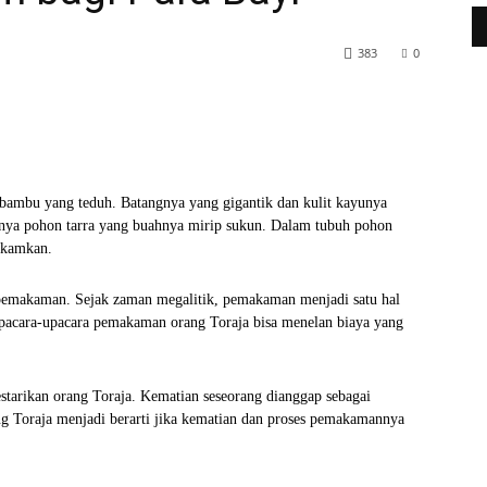
383
0
WhatsApp
Telegram
bambu yang teduh. Batangnya yang gigantik dan kulit kayunya
nya pohon tarra yang buahnya mirip sukun. Dalam tubuh pohon
makamkan.
pemakaman. Sejak zaman megalitik, pemakaman menjadi satu hal
upacara-upacara pemakaman orang Toraja bisa menelan biaya yang
estarikan orang Toraja. Kematian seseorang dianggap sebagai
ng Toraja menjadi berarti jika kematian dan proses pemakamannya