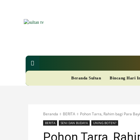
SUL
Berita
Nasional
Bisnis
Gaya Hi
R
Beranda Sultan
Bincang Hari I
A
M
Beranda
BERITA
Pohon Tarra, Rahim bagi Para Bay
A
BERITA
SENI DAN BUDAYA
UNING BOTEN?
Pohon Tarra, Rahi
D