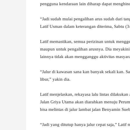
pengguna kendaraan lain diharap dapat menghind
W
“Jadi sudah mulai pengalihan arus sudah dari ta
A
Latif Usman dalam keterangan diterima, Sabtu (3
Latif memastikan, semua perizinan untuk menggela
maupun untuk pengalihan arusnya. Dia meyakini
lainnya tidak akan mengganggu aktivitas masyara
“Jalur di kawasan sana kan banyak sekali kan. Sa
libur,” yakin dia.
Latif menjelaskan, rekayasa lalu lintas dilakuka
Jalan Griya Utama akan diarahkan menuju Perumah
bisa melintas di jalur lambat jalan Benyamin Su
“Jadi yang ditutup hanya jalur cepat saja,” Latif 