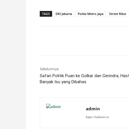
TAGS
DKI Jakarta
Polda Metro Jaya
Street RAce
Facebook
X
Pinterest
Sebelumnya
Safari Politik Puan ke Golkar dan Gerindra, Hast
Banyak Isu yang Dibahas
admin
https://sultantv.co