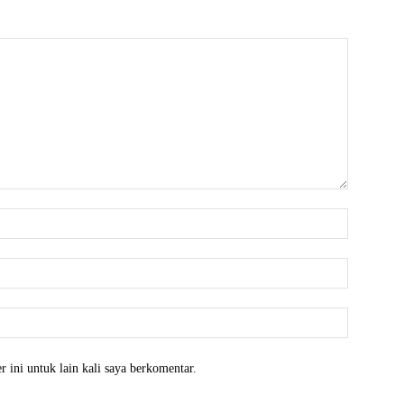
Nama:*
Email:*
Website:
 ini untuk lain kali saya berkomentar.