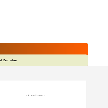
gi
Film
More
d Ramadan
- Advertisment -