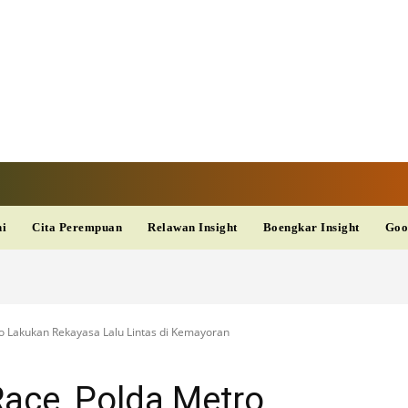
TAN TV
TERKINI
DAN
AKURAT
dup
Kesehatan
Wisata
PopSeleb
Olahraga
Teknolo
ni
Cita Perempuan
Relawan Insight
Boengkar Insight
Goo
ro Lakukan Rekayasa Lalu Lintas di Kemayoran
Race, Polda Metro