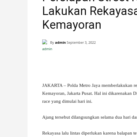
Lakukan Rekayasa 
H
Kemayoran
A
N
By
admin
September 3, 2022
I
Facebook
X
Pinterest
S
JAKARTA – Polda Metro Jaya memberlakukan reka
T
Kemayoran, Jakarta Pusat. Hal ini dikarenakan Di
I
race yang dimulai hari ini.
M
Ajang tersebut dilangsungkan selama dua hari dan
E
Rekayasa lalu lintas diperlukan karena balapan 