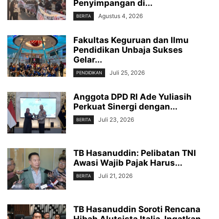
Penyimpangan di...
Agustus 4, 2026
BERITA
Fakultas Keguruan dan Ilmu
Pendidikan Unbaja Sukses
Gelar...
Juli 25, 2026
PENDIDIKAN
Anggota DPD RI Ade Yuliasih
Perkuat Sinergi dengan...
Juli 23, 2026
BERITA
TB Hasanuddin: Pelibatan TNI
Awasi Wajib Pajak Harus...
Juli 21, 2026
BERITA
TB Hasanuddin Soroti Rencana
Hibah Alutsista Italia, Ingatkan...