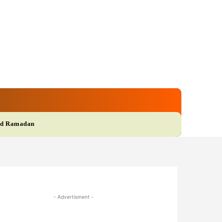
gi
Film
More
d Ramadan
- Advertisment -