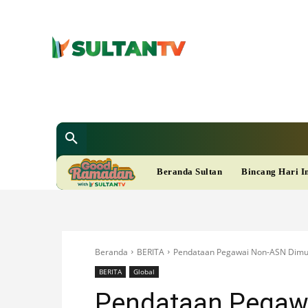
SULTAN T
Berita
Nasional
Bisnis
Gaya Hi
R
Beranda Sultan
Bincang Hari I
A
M
Beranda
BERITA
Pendataan Pegawai Non-ASN Dimul
A
BERITA
Global
Pendataan Pegawa
D