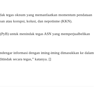
ndak tegas oknum yang memanfaatkan momentum pendataan
an atau korupsi, kolusi, dan nepotisme (KKN).
 (PyB) untuk menindak tegas ASN yang memperjualbelikan
mendengar informasi dengan iming-iming dimasukkan ke dalam
itindak secara tegas,” katanya. []
WhatsApp
Telegram