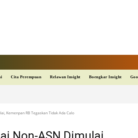
V
TERKINI
DAN
AKURAT
dup
Kesehatan
Wisata
PopSeleb
Olahraga
Teknolo
ni
Cita Perempuan
Relawan Insight
Boengkar Insight
Goo
ai, Kemenpan RB Tegaskan Tidak Ada Calo
i Non-ASN Dimulai,