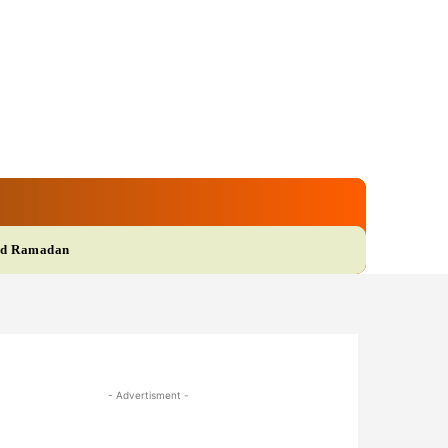
gi
Film
More
d Ramadan
- Advertisment -