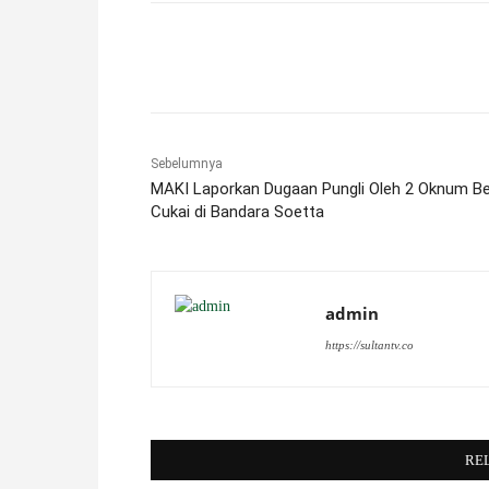
Facebook
X
Pinterest
Sebelumnya
MAKI Laporkan Dugaan Pungli Oleh 2 Oknum B
Cukai di Bandara Soetta
admin
https://sultantv.co
RE