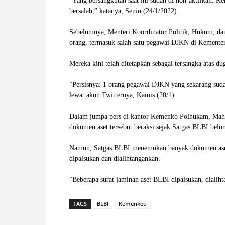
“Yang bersangkutan saat ini sudah di non-aktifkan. K
bersalah,” katanya, Senin (24/1/2022).
W
Sebelumnya, Menteri Koordinator Politik, Hukum, 
A
orang, termasuk salah satu pegawai DJKN di Kemente
Mereka kini telah ditetapkan sebagai tersangka atas d
“Persisnya: 1 orang pegawai DJKN yang sekarang sud
lewat akun Twitternya, Kamis (20/1).
Dalam jumpa pers di kantor Kemenko Polhukam, Mahf
dokumen aset tersebut beraksi sejak Satgas BLBI belu
Namun, Satgas BLBI menemukan banyak dokumen aset
dipalsukan dan dialihtangankan.
“Beberapa surat jaminan aset BLBI dipalsukan, dialih
TAGS
BLBI
Kemenkeu