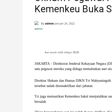
Kemenkeu Buka S
H
A
By
admin
Januari 24, 2022
N
Facebook
X
Pinterest
I
Aset tanah milik obligor BLBI.
S
JAKARTA – Direktorat Jenderal Kekayaan Negara (DJ
satu pegawai mereka yang diduga memalsukan aset sit
T
Direktur Hukum dan Humas DJKN Tri Wahyuningsih Re
I
tersebut sudah dinonaktifkan dari jabatan.
M
Tri juga memastikan Kemenkeu bakal menjatuhkan sank
bersalah.
E