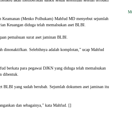
emenkeu akan memberikan sanksi sesuai ketentuan setelah terbukti
Mu
dan Keamanan (Menko Polhukam) Mahfud MD menyebut sejumlah
rian Keuangan diduga telah memalsukan aset BLBI.
ugaan pemalsuan surat aset jaminan BLBI.
ah dinonaktifkan. Selebihnya adalah komplotan,” ucap Mahfud
ud berkata para pegawai DJKN yang diduga telah memalsukan
m dibentuk.
 BLBI yang sudah berubah. Sejumlah dokumen aset jaminan itu
tangankan dan sebagainya,” kata Mahfud. []