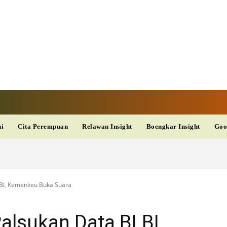
TAN TV
TERKINI
DAN
AKURAT
dup
Kesehatan
Wisata
PopSeleb
Olahraga
Teknolo
ni
Cita Perempuan
Relawan Insight
Boengkar Insight
Goo
BI, Kemenkeu Buka Suara
lsukan Data BLBI,